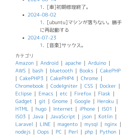
1
. [車]初期修理終了。
2024-08-02
1
. [ubuntu]マシンが落ちない。勝手
に再起動する
2024-07-23
1
. [音楽]サックス。
カテゴリ
Amazon
|
Android
|
apache
|
Arduino
|
AWS
|
bash
|
bluetooth
|
Books
|
CakePHP
|
CakePHP3
|
CakePHP4
|
Chrome
|
Chromebook
|
CodeIgniter
|
CSS
|
Docker
|
Eclipse
|
Emacs
|
etc
|
Firefox
|
Flask
|
Gadget
|
git
|
Gnome
|
Google
|
Heroku
|
HTML
|
hugo
|
Internet
|
iPhone
|
IS01
|
IS03
|
Java
|
JavaScript
|
json
|
Kotlin
|
Laravel
|
LINE
|
magento
|
mysql
|
nginx
|
nodejs
|
Oops
|
PC
|
Perl
|
php
|
Python
|