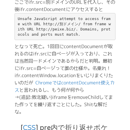
ここでifr.src=別ドメインのURLを代入し、その
後ifr.contentDocumentにアクセスすると
Unsafe JavaScript attempt to access fram
e with URL http://別ドメイン/ from frame w
ith URL http://peixe.biz/. Domains, prot
となって死亡。1回目にcontentDocumentが取
れるのはifr.srcに自ページが入っており、これ
は当然同一ドメインであるからだと判明。最初
にifr.src=自ページって誰の仕様か。名乗れ！
ifr.contentWindow.locationをいじりまくりた
いのだが
ChromeではcontentDocument使えカ
ス
と言われるし、もう何が何やら
→(追記:敗北疑い)iframeをremoveChildしてま
た作ってを繰り返すことにした。Shitな解だ
な。
_
[
CSS
] pre内で折り返せボケ