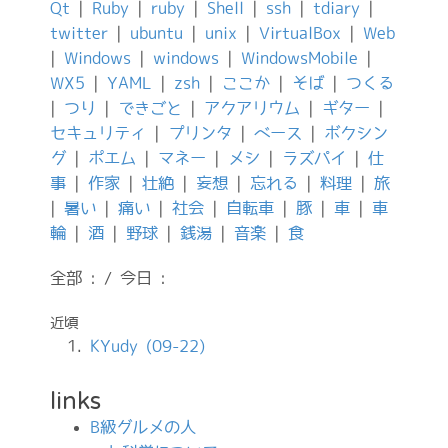
Qt
|
Ruby
|
ruby
|
Shell
|
ssh
|
tdiary
|
twitter
|
ubuntu
|
unix
|
VirtualBox
|
Web
|
Windows
|
windows
|
WindowsMobile
|
WX5
|
YAML
|
zsh
|
ここか
|
そば
|
つくる
|
つり
|
できごと
|
アクアリウム
|
ギター
|
セキュリティ
|
プリンタ
|
ベース
|
ボクシン
グ
|
ポエム
|
マネー
|
メシ
|
ラズパイ
|
仕
事
|
作家
|
壮絶
|
妄想
|
忘れる
|
料理
|
旅
|
暑い
|
痛い
|
社会
|
自転車
|
豚
|
車
|
車
輪
|
酒
|
野球
|
銭湯
|
音楽
|
食
全部 : / 今日 :
近頃
KYudy (09-22)
links
B級グルメの人