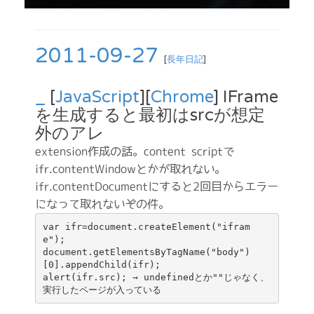
2011-09-27
[
長年日記
]
_
[
JavaScript
][
Chrome
] IFrame
を生成すると最初はsrcが想定
外のアレ
extension作成の話。content scriptで
ifr.contentWindowとかが取れない。
ifr.contentDocumentにすると2回目からエラー
になって取れないぞの件。
var ifr=document.createElement("ifram
e");

document.getElementsByTagName("body")
[0].appendChild(ifr);

alert(ifr.src); 
→ undefinedとか""じゃなく、
実行したページが入っている