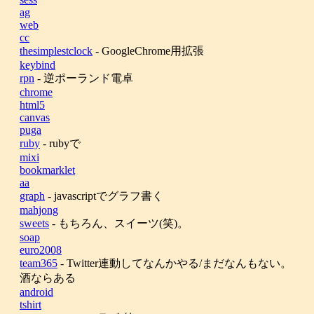
ag
web
cc
thesimplestclock
- GoogleChrome用拡張
keybind
rpn
- 逆ポーランド電卓
chrome
html5
canvas
puga
ruby
- rubyで
mixi
bookmarklet
aa
graph
- javascriptでグラフ書く
mahjong
sweets
- もちろん、スイーツ(笑)。
soap
euro2008
team365
- Twitter連動してなんかやる/まだなんもない。
酒ならある
android
tshirt