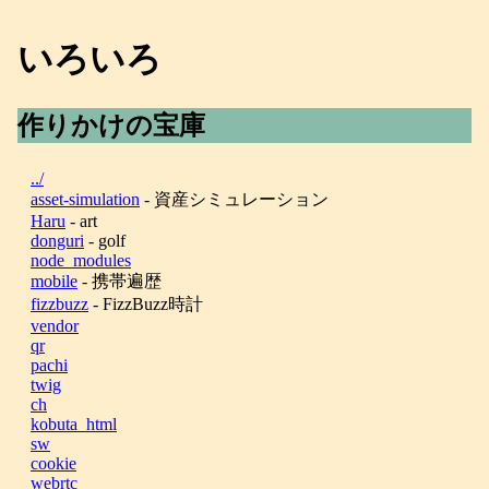
いろいろ
作りかけの宝庫
../
asset-simulation
- 資産シミュレーション
Haru
- art
donguri
- golf
node_modules
mobile
- 携帯遍歴
fizzbuzz
- FizzBuzz時計
vendor
qr
pachi
twig
ch
kobuta_html
sw
cookie
webrtc