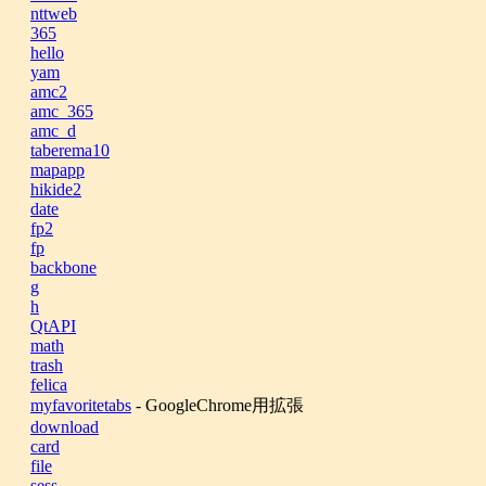
nttweb
365
hello
yam
amc2
amc_365
amc_d
taberema10
mapapp
hikide2
date
fp2
fp
backbone
g
h
QtAPI
math
trash
felica
myfavoritetabs
- GoogleChrome用拡張
download
card
file
sess