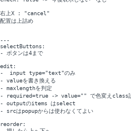
右上X : "cancel"

配置は上詰め

---

selectButtons: 

- ボタンは4まで

edit:

-  input type="text"のみ

- valueを書き換える

- maxlengthを判定

- required=true -> value="" で色変えclass
- outputのitems はselect

- srcはpopupからは使わなくてよい

reorder:

- 押したら上へ下へ
