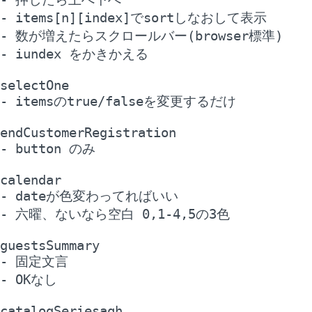
- items[n][index]でsortしなおして表示

- 数が増えたらスクロールバー(browser標準)

- iundex をかきかえる

selectOne

- itemsのtrue/falseを変更するだけ

endCustomerRegistration

- button のみ

calendar

- dateが色変わってればいい

- 六曜、ないなら空白 0,1-4,5の3色

guestsSummary

- 固定文言

- OKなし

catalogSeriesaqh
