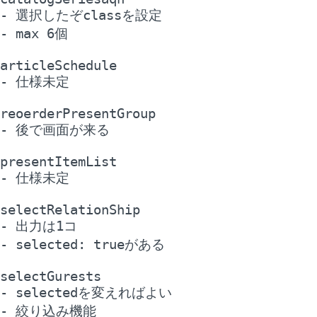
- 選択したぞclassを設定

- max 6個

articleSchedule

- 仕様未定

reoerderPresentGroup 

- 後で画面が来る

presentItemList

- 仕様未定

selectRelationShip

- 出力は1コ

- selected: trueがある

selectGurests

- selectedを変えればよい

- 絞り込み機能
