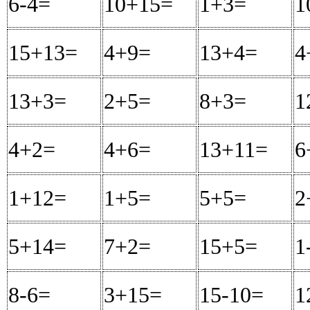
6-4=
2
10+15=
25
1+3=
4
1
15+13=
28
4+9=
13
13+4=
17
4
13+3=
16
2+5=
7
8+3=
11
1
4+2=
6
4+6=
10
13+11=
24
6
1+12=
13
1+5=
6
5+5=
10
2
5+14=
19
7+2=
9
15+5=
20
1
8-6=
2
3+15=
18
15-10=
5
1