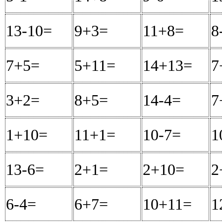
13-10=
3
9+3=
12
11+8=
19
8
7+5=
12
5+11=
16
14+13=
27
7
3+2=
5
8+5=
13
14-4=
10
7
1+10=
11
11+1=
12
10-7=
3
1
13-6=
7
2+1=
3
2+10=
12
2
6-4=
2
6+7=
13
10+11=
21
1