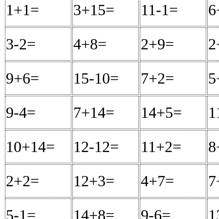
1+1=
2
3+15=
18
11-1=
10
6
3-2=
1
4+8=
12
2+9=
11
2
9+6=
15
15-10=
5
7+2=
9
5
9-4=
5
7+14=
21
14+5=
19
1
10+14=
24
12-12=
0
11+2=
13
8
2+2=
4
12+3=
15
4+7=
11
7
5-1=
4
14+8=
22
9-6=
3
1