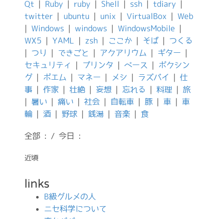
Qt
|
Ruby
|
ruby
|
Shell
|
ssh
|
tdiary
|
twitter
|
ubuntu
|
unix
|
VirtualBox
|
Web
|
Windows
|
windows
|
WindowsMobile
|
WX5
|
YAML
|
zsh
|
ここか
|
そば
|
つくる
|
つり
|
できごと
|
アクアリウム
|
ギター
|
セキュリティ
|
プリンタ
|
ベース
|
ボクシン
グ
|
ポエム
|
マネー
|
メシ
|
ラズパイ
|
仕
事
|
作家
|
壮絶
|
妄想
|
忘れる
|
料理
|
旅
|
暑い
|
痛い
|
社会
|
自転車
|
豚
|
車
|
車
輪
|
酒
|
野球
|
銭湯
|
音楽
|
食
全部 : / 今日 :
近頃
links
B級グルメの人
ニセ科学について