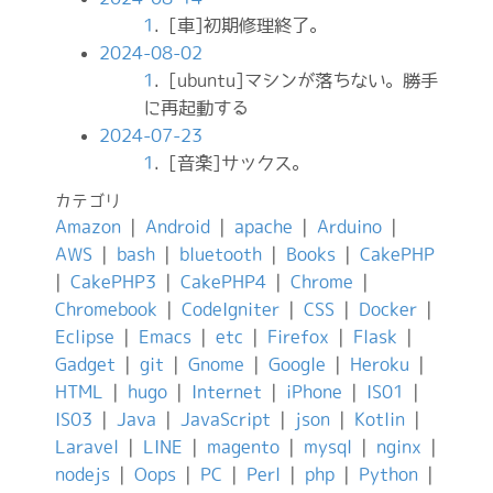
1
. [車]初期修理終了。
2024-08-02
1
. [ubuntu]マシンが落ちない。勝手
に再起動する
2024-07-23
1
. [音楽]サックス。
カテゴリ
Amazon
|
Android
|
apache
|
Arduino
|
AWS
|
bash
|
bluetooth
|
Books
|
CakePHP
|
CakePHP3
|
CakePHP4
|
Chrome
|
Chromebook
|
CodeIgniter
|
CSS
|
Docker
|
Eclipse
|
Emacs
|
etc
|
Firefox
|
Flask
|
Gadget
|
git
|
Gnome
|
Google
|
Heroku
|
HTML
|
hugo
|
Internet
|
iPhone
|
IS01
|
IS03
|
Java
|
JavaScript
|
json
|
Kotlin
|
Laravel
|
LINE
|
magento
|
mysql
|
nginx
|
nodejs
|
Oops
|
PC
|
Perl
|
php
|
Python
|