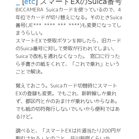
_
[
etc
] スマートEXのSuica番号
BICCAMERA Suicaカードを使っているので、4
年位でカードが切り替えになる。そのときSuica
番号(JE*** **** *** ****)も変更になってし
まうらしい。
スマートEXで受取ボタンを押したら、旧カード
のSuica番号に対して受取が行われてしまい、
Suicaで改札を通れなくなった。 窓口に行った
ら手書きの紙をくれて、「これで乗れ」という
ことで解決。
覚えておこう。Suicaカード切替時にスマート
EXの登録も変更。でもこれ、新幹線しか乗れ
ず、都区内とかのおまけが乗れないからなあ。
でも紙の切符発行しないでいいから便利ではあ
るけど。
調べると、「スマートEXは片道当たり200円が
割引される」とのこと。品川新宿くらいか。