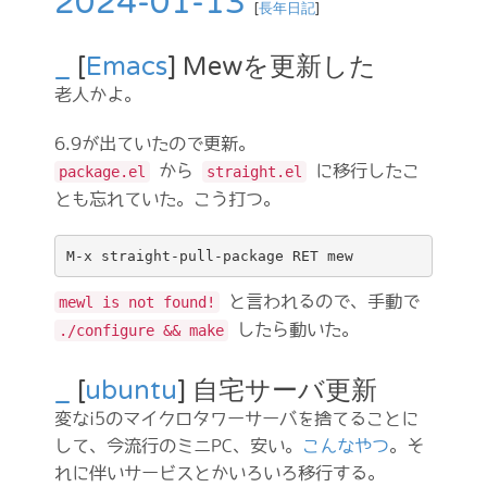
2024-01-13
[
長年日記
]
_
[
Emacs
] Mewを更新した
老人かよ。
6.9が出ていたので更新。
から
に移行したこ
package.el
straight.el
とも忘れていた。こう打つ。
と言われるので、手動で
mewl is not found!
したら動いた。
./configure && make
_
[
ubuntu
] 自宅サーバ更新
変なi5のマイクロタワーサーバを捨てることに
して、今流行のミニPC、安い。
こんなやつ
。そ
れに伴いサービスとかいろいろ移行する。