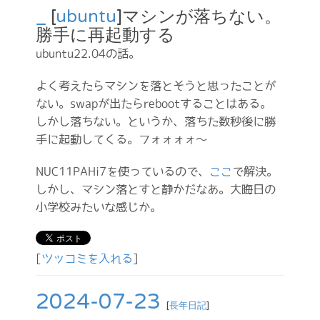
_
[
ubuntu
]マシンが落ちない。
勝手に再起動する
ubuntu22.04の話。
よく考えたらマシンを落とそうと思ったことが
ない。swapが出たらrebootすることはある。
しかし落ちない。というか、落ちた数秒後に勝
手に起動してくる。フォォォォ～
NUC11PAHi7を使っているので、
ここ
で解決。
しかし、マシン落とすと静かだなあ。大晦日の
小学校みたいな感じか。
[
ツッコミを入れる
]
2024-07-23
[
長年日記
]