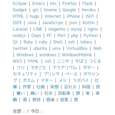
Eclipse
|
Emacs
|
etc
|
Firefox
|
Flask
|
Gadget
|
git
|
Gnome
|
Google
|
Heroku
|
HTML
|
hugo
|
Internet
|
iPhone
|
IS01
|
IS03
|
Java
|
JavaScript
|
json
|
Kotlin
|
Laravel
|
LINE
|
magento
|
mysql
|
nginx
|
nodejs
|
Oops
|
PC
|
Perl
|
php
|
Python
|
Qt
|
Ruby
|
ruby
|
Shell
|
ssh
|
tdiary
|
twitter
|
ubuntu
|
unix
|
VirtualBox
|
Web
|
Windows
|
windows
|
WindowsMobile
|
WX5
|
YAML
|
zsh
|
ここか
|
そば
|
つくる
|
つり
|
できごと
|
アクアリウム
|
ギター
|
セキュリティ
|
プリンタ
|
ベース
|
ボクシン
グ
|
ポエム
|
マネー
|
メシ
|
ラズパイ
|
仕
事
|
作家
|
壮絶
|
妄想
|
忘れる
|
料理
|
旅
|
暑い
|
痛い
|
社会
|
自転車
|
豚
|
車
|
車
輪
|
酒
|
野球
|
銭湯
|
音楽
|
食
全部 : / 今日 :