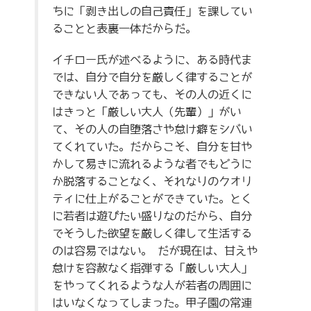
ちに「剥き出しの自己責任」を課してい
ることと表裏一体だからだ。
イチロー氏が述べるように、ある時代ま
では、自分で自分を厳しく律することが
できない人であっても、その人の近くに
はきっと「厳しい大人（先輩）」がい
て、その人の自堕落さや怠け癖をシバい
てくれていた。だからこそ、自分を甘や
かして易きに流れるような者でもどうに
か脱落することなく、それなりのクオリ
ティに仕上がることができていた。とく
に若者は遊びたい盛りなのだから、自分
でそうした欲望を厳しく律して生活する
のは容易ではない。 だが現在は、甘えや
怠けを容赦なく指弾する「厳しい大人」
をやってくれるような人が若者の周囲に
はいなくなってしまった。甲子園の常連