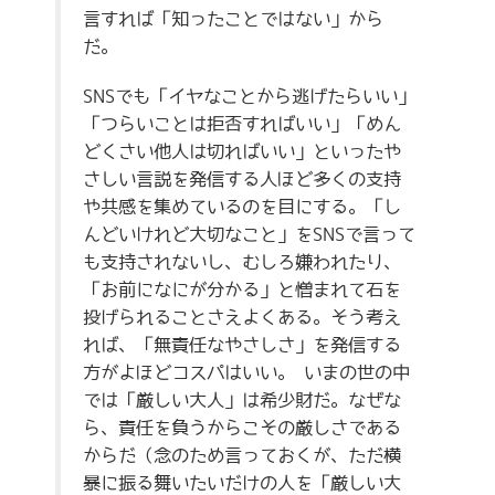
言すれば「知ったことではない」から
だ。
SNSでも「イヤなことから逃げたらいい」
「つらいことは拒否すればいい」「めん
どくさい他人は切ればいい」といったや
さしい言説を発信する人ほど多くの支持
や共感を集めているのを目にする。「し
んどいけれど大切なこと」をSNSで言って
も支持されないし、むしろ嫌われたり、
「お前になにが分かる」と憎まれて石を
投げられることさえよくある。そう考え
れば、「無責任なやさしさ」を発信する
方がよほどコスパはいい。 いまの世の中
では「厳しい大人」は希少財だ。なぜな
ら、責任を負うからこその厳しさである
からだ（念のため言っておくが、ただ横
暴に振る舞いたいだけの人を「厳しい大