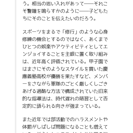
う。相当の思い入れがあって――それこ
そ警鐘を鳴らすかのように――子どもた
ちにそのことを伝えたいのだろう。
スポーツをまるで「修行」のような心身
修練の機会とするのではなく、あくまで
ひとつの娯楽やアクティビティとしてエ
ンジョイすることを主眼に置く取り組み
は、近年高く評価されている。甲子園で
はまさにそのようなスタイルを貫いた慶
應義塾高校が優勝を果たすなど、メンバ
ーをさながら軍隊のごとく厳しくしごき
あげる過酷な方法で構成されていた旧来
的な指導法は、時代遅れの陋習として否
定的に語られる向きが強まっている。
また近年では部活動でのハラスメントや
体罰がしばしば問題になることも増えて