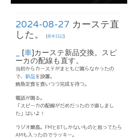
2024-08-27
カーステ直
した。
[
長年日記
]
_
[
車
]カーステ新品交換。スピ
ーカの配線も直す。
当初からカーステがまともに鳴らなかったの
で、
新品
を設置。
焼魚定食を食いつつ完成を待つ。
電話が鳴る。
「スピーカの配線がだめだったので直しまし
た」はいよ！
ラジオ最高。FMとBTしかないものと思ってたら
AMも入ったのでラッキー。