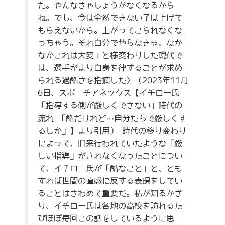
た。やんなきゃしょうがなくなるから
ね。でも、今は全然できない子は上げて
もらえないから。上がってこられなくな
っちゃう。それ自分でやらなきゃ。なか
なかこれは大変」と様変わりした現代で
は、選手がより自身を律することが求め
られる過酷さを指摘した〉（2023年11月
6日、スポニチアネックス【イチロー氏
「指導する側が厳しくできない」時代の
流れ 「酷だけれど…自分たちで厳しくす
るしか」】より引用） 時代の移り変わり
によって、旧来行われていたような「厳
しい指導」がされなくなったことについ
て、イチロー氏が「酷なこと」と、とも
すれば世間の直感に反する表現をしてい
ることはきわめて重要だ。私が知るかぎ
り、イチロー氏は各地の高校を訪れるた
びほぼ毎回この話をしているように思