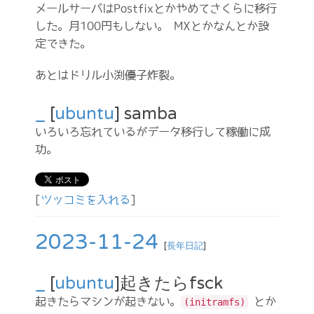
メールサーバはPostfixとかやめてさくらに移行
した。月100円もしない。 MXとかなんとか設
定できた。
あとはドリル小渕優子炸裂。
_
[
ubuntu
] samba
いろいろ忘れているがデータ移行して稼働に成
功。
[
ツッコミを入れる
]
2023-11-24
[
長年日記
]
_
[
ubuntu
]起きたらfsck
起きたらマシンが起きない。
とか
(initramfs)