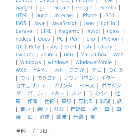
Gadget
|
git
|
Gnome
|
Google
|
Heroku
|
HTML
|
hugo
|
Internet
|
iPhone
|
IS01
|
IS03
|
Java
|
JavaScript
|
json
|
Kotlin
|
Laravel
|
LINE
|
magento
|
mysql
|
nginx
|
nodejs
|
Oops
|
PC
|
Perl
|
php
|
Python
|
Qt
|
Ruby
|
ruby
|
Shell
|
ssh
|
tdiary
|
twitter
|
ubuntu
|
unix
|
VirtualBox
|
Web
|
Windows
|
windows
|
WindowsMobile
|
WX5
|
YAML
|
zsh
|
ここか
|
そば
|
つくる
|
つり
|
できごと
|
アクアリウム
|
ギター
|
セキュリティ
|
プリンタ
|
ベース
|
ボクシン
グ
|
ポエム
|
マネー
|
メシ
|
ラズパイ
|
仕
事
|
作家
|
壮絶
|
妄想
|
忘れる
|
料理
|
旅
|
暑い
|
痛い
|
社会
|
自転車
|
豚
|
車
|
車
輪
|
酒
|
野球
|
銭湯
|
音楽
|
食
全部 : / 今日 :