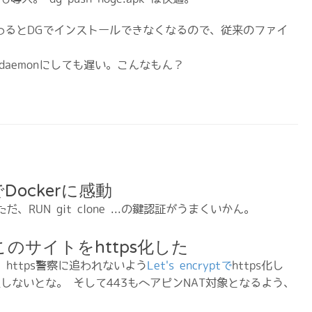
oreが変わるとDGでインストールできなくなるので、従来のファイ
遅い。daemonにしても遅い。こんなもん？
Dockerに感動
RUN git clone ...の鍵認証がうまくいかん。
このサイトをhttps化した
https警察に追われないよう
Let's encryptで
https化し
しないとな。 そして443もヘアピンNAT対象となるよう、