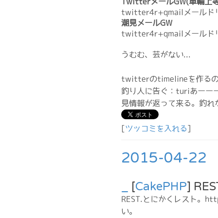
TwitterメールGW(車輪上等
twitter4r+qmailメ
潮見メールGW
twitter4r+qmai
うむむ、芸がない...
twitterのtimeline
釣り人に告ぐ：turiあーー
見情報が返って来る。釣れ
[
ツッコミを入れる
]
2015-04-22
_
[
CakePHP
] R
REST.とにかくレスト。http:
い。