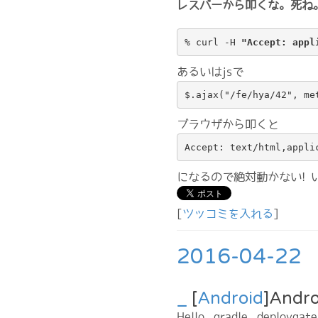
レスバーから叩くな。死ね
% curl -H 
"Accept: appl
あるいはjsで
$.ajax("/fe/hya/42", me
ブラウザから叩くと
Accept: text/html,appli
になるので絶対動かない!
[
ツッコミを入れる
]
2016-04-22
_
[
Android
]Andr
Hello, gradle. deploy