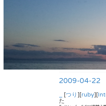
2009-04-22
_
[
つり
][
ruby
][
In
た