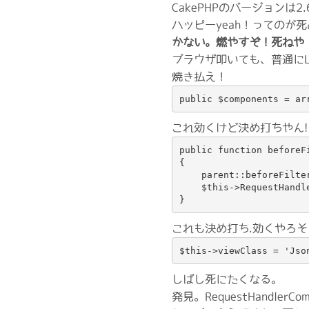
CakePHPのバージョンは2.
ハッピーyeah！ってのが
かない。燃やすぞ！死ねや
ブラウザ叩いても、普通にLay
焼き払え！
public $components = ar
これ効くけど決め打ちやん!
public function beforeFi
{

    parent::beforeFilter
    $this->RequestHandle
}
これも決め打ち.効くやろそ
$this->viewClass = 'Jso
しばし死にたくなる。
発見。RequestHandle