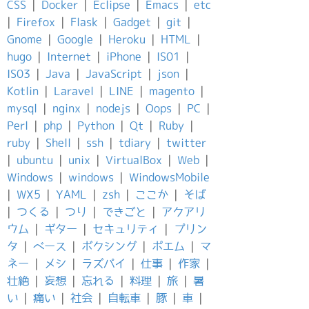
CSS
|
Docker
|
Eclipse
|
Emacs
|
etc
|
Firefox
|
Flask
|
Gadget
|
git
|
Gnome
|
Google
|
Heroku
|
HTML
|
hugo
|
Internet
|
iPhone
|
IS01
|
IS03
|
Java
|
JavaScript
|
json
|
Kotlin
|
Laravel
|
LINE
|
magento
|
mysql
|
nginx
|
nodejs
|
Oops
|
PC
|
Perl
|
php
|
Python
|
Qt
|
Ruby
|
ruby
|
Shell
|
ssh
|
tdiary
|
twitter
|
ubuntu
|
unix
|
VirtualBox
|
Web
|
Windows
|
windows
|
WindowsMobile
|
WX5
|
YAML
|
zsh
|
ここか
|
そば
|
つくる
|
つり
|
できごと
|
アクアリ
ウム
|
ギター
|
セキュリティ
|
プリン
タ
|
ベース
|
ボクシング
|
ポエム
|
マ
ネー
|
メシ
|
ラズパイ
|
仕事
|
作家
|
壮絶
|
妄想
|
忘れる
|
料理
|
旅
|
暑
い
|
痛い
|
社会
|
自転車
|
豚
|
車
|