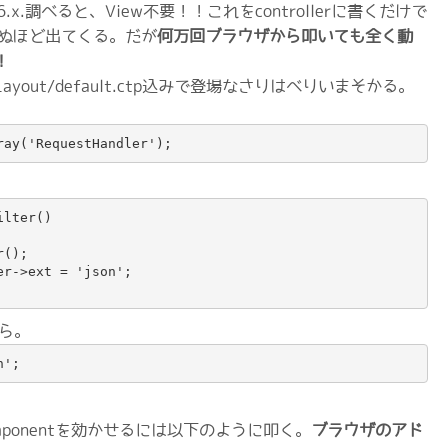
6.x.調べると、View不要！！これをcontrollerに書くだけで
死ぬほど出てくる。だが
何万回ブラウザから叩いても全く動
！
out/default.ctp込みで登場なさりはべりいまそかる。
ray('RequestHandler');
lter()

();

r->ext = 'json';

ら。
n';
rComponentを効かせるには以下のように叩く。
ブラウザのアド