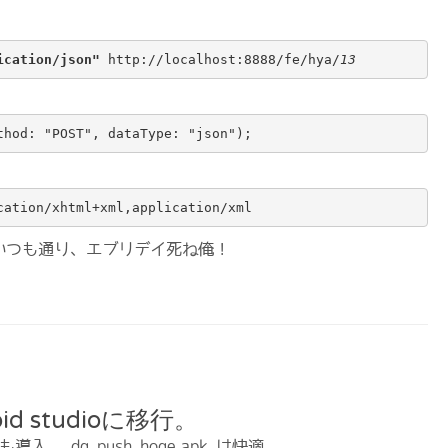
。
ication/json"
 http://localhost:8888/fe/hya/
13
thod: "POST", dataType: "json");
cation/xhtml+xml,application/xml
 いつも通り、エブリデイ死ね俺！
oid studioに移行。
gateも導入。 dg push hoge.apk は快適。