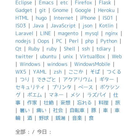
Eclipse
|
Emacs
|
etc
|
Firefox
|
Flask
|
Gadget
|
git
|
Gnome
|
Google
|
Heroku
|
HTML
|
hugo
|
Internet
|
iPhone
|
IS01
|
IS03
|
Java
|
JavaScript
|
json
|
Kotlin
|
Laravel
|
LINE
|
magento
|
mysql
|
nginx
|
nodejs
|
Oops
|
PC
|
Perl
|
php
|
Python
|
Qt
|
Ruby
|
ruby
|
Shell
|
ssh
|
tdiary
|
twitter
|
ubuntu
|
unix
|
VirtualBox
|
Web
|
Windows
|
windows
|
WindowsMobile
|
WX5
|
YAML
|
zsh
|
ここか
|
そば
|
つくる
|
つり
|
できごと
|
アクアリウム
|
ギター
|
セキュリティ
|
プリンタ
|
ベース
|
ボクシン
グ
|
ポエム
|
マネー
|
メシ
|
ラズパイ
|
仕
事
|
作家
|
壮絶
|
妄想
|
忘れる
|
料理
|
旅
|
暑い
|
痛い
|
社会
|
自転車
|
豚
|
車
|
車
輪
|
酒
|
野球
|
銭湯
|
音楽
|
食
全部 : / 今日 :