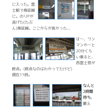
に入った。富
士駅で身延線
に。のりPが
逃げた(たぶ
ん)身延線。ここからが長かった...
ほー、ワン
マンかーと
20分くら
い乗ると、
西富士宮が
終点。(終点なのはわかってたけど)
現在11時。
なんと
2時間
待ち
。
萎え