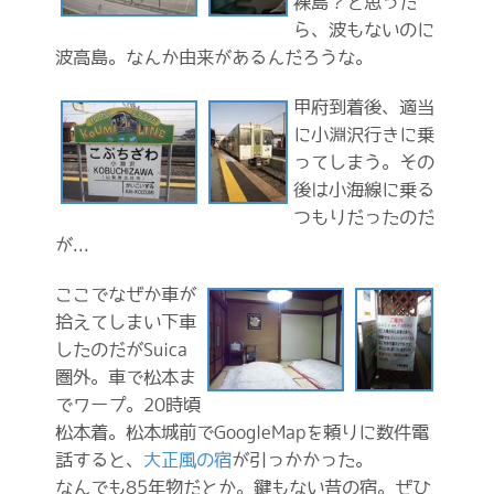
裸島？と思った
ら、波もないのに
波高島。なんか由来があるんだろうな。
甲府到着後、適当
に小淵沢行きに乗
ってしまう。その
後は小海線に乗る
つもりだったのだ
が...
ここでなぜか車が
拾えてしまい下車
したのだがSuica
圏外。車で松本ま
でワープ。20時頃
松本着。松本城前でGoogleMapを頼りに数件電
話すると、
大正風の宿
が引っかかった。
なんでも85年物だとか。鍵もない昔の宿。ぜひ