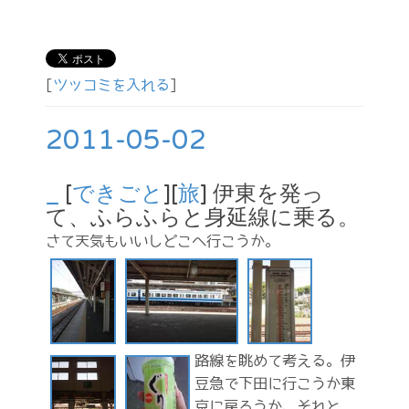
[
ツッコミを入れる
]
2011-05-02
_
[
できごと
][
旅
] 伊東を発っ
て、ふらふらと身延線に乗る。
さて天気もいいしどこへ行こうか。
路線を眺めて考える。伊
豆急で下田に行こうか東
京に戻ろうか、それと