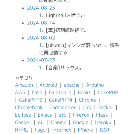
の配線も直す。
2024-08-23
1
. Lightsailを捨てた
2024-08-14
1
. [車]初期修理終了。
2024-08-02
1
. [ubuntu]マシンが落ちない。勝手
に再起動する
2024-07-23
1
. [音楽]サックス。
カテゴリ
Amazon
|
Android
|
apache
|
Arduino
|
AWS
|
bash
|
bluetooth
|
Books
|
CakePHP
|
CakePHP3
|
CakePHP4
|
Chrome
|
Chromebook
|
CodeIgniter
|
CSS
|
Docker
|
Eclipse
|
Emacs
|
etc
|
Firefox
|
Flask
|
Gadget
|
git
|
Gnome
|
Google
|
Heroku
|
HTML
|
hugo
|
Internet
|
iPhone
|
IS01
|