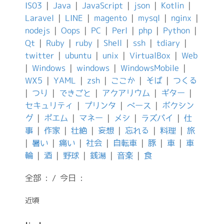
IS03
|
Java
|
JavaScript
|
json
|
Kotlin
|
Laravel
|
LINE
|
magento
|
mysql
|
nginx
|
nodejs
|
Oops
|
PC
|
Perl
|
php
|
Python
|
Qt
|
Ruby
|
ruby
|
Shell
|
ssh
|
tdiary
|
twitter
|
ubuntu
|
unix
|
VirtualBox
|
Web
|
Windows
|
windows
|
WindowsMobile
|
WX5
|
YAML
|
zsh
|
ここか
|
そば
|
つくる
|
つり
|
できごと
|
アクアリウム
|
ギター
|
セキュリティ
|
プリンタ
|
ベース
|
ボクシン
グ
|
ポエム
|
マネー
|
メシ
|
ラズパイ
|
仕
事
|
作家
|
壮絶
|
妄想
|
忘れる
|
料理
|
旅
|
暑い
|
痛い
|
社会
|
自転車
|
豚
|
車
|
車
輪
|
酒
|
野球
|
銭湯
|
音楽
|
食
全部 : / 今日 :
近頃