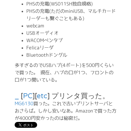
PHSの充電(WS011SH独自規格)
PHSの充電(ただのminiUSB、マルチカード
リーダーも繋ぐこともある)
webcam
USBオーディオ
WACOMペンタブ
Felicaリーダ
Bluetoothドングル
多すぎるのでUSBハブ(4ポート)を500円くらい
で買った。 現在、ハブの口が1つ、フロントの
口が1つ開いている。
_
[
PC
][
etc
] プリンタ買った。
MG6130
買った。これで古いプリントサーバと
おさらば。しかし安いなあ。Amazonで買った方
が4000円安かったのは秘密だ。