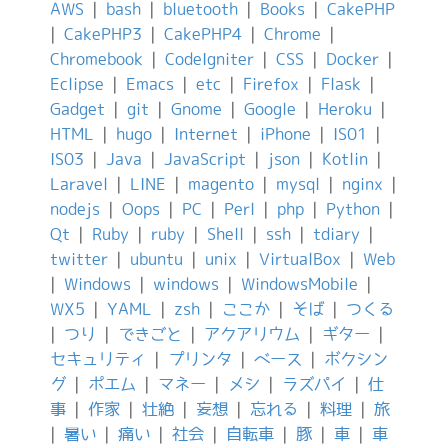
AWS
|
bash
|
bluetooth
|
Books
|
CakePHP
|
CakePHP3
|
CakePHP4
|
Chrome
|
Chromebook
|
CodeIgniter
|
CSS
|
Docker
|
Eclipse
|
Emacs
|
etc
|
Firefox
|
Flask
|
Gadget
|
git
|
Gnome
|
Google
|
Heroku
|
HTML
|
hugo
|
Internet
|
iPhone
|
IS01
|
IS03
|
Java
|
JavaScript
|
json
|
Kotlin
|
Laravel
|
LINE
|
magento
|
mysql
|
nginx
|
nodejs
|
Oops
|
PC
|
Perl
|
php
|
Python
|
Qt
|
Ruby
|
ruby
|
Shell
|
ssh
|
tdiary
|
twitter
|
ubuntu
|
unix
|
VirtualBox
|
Web
|
Windows
|
windows
|
WindowsMobile
|
WX5
|
YAML
|
zsh
|
ここか
|
そば
|
つくる
|
つり
|
できごと
|
アクアリウム
|
ギター
|
セキュリティ
|
プリンタ
|
ベース
|
ボクシン
グ
|
ポエム
|
マネー
|
メシ
|
ラズパイ
|
仕
事
|
作家
|
壮絶
|
妄想
|
忘れる
|
料理
|
旅
|
暑い
|
痛い
|
社会
|
自転車
|
豚
|
車
|
車