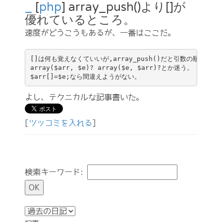
_
[
php
] array_push()より[]が
優れているところ。
速度がどうこうもあるが、一番はここだ。
[]は何も覚えなくていいが,array_push()だと引数の順序を覚
array($arr, $e)? array($e, $arr)?とか迷う。

$arr[]=$e;なら間違えようがない。
よし、テクニカルな記事書いた。
[
ツッコミを入れる
]
検索キーワード: