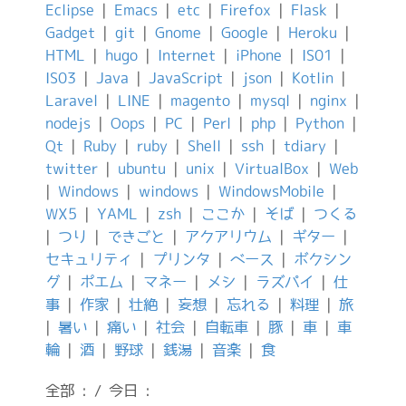
Eclipse
|
Emacs
|
etc
|
Firefox
|
Flask
|
Gadget
|
git
|
Gnome
|
Google
|
Heroku
|
HTML
|
hugo
|
Internet
|
iPhone
|
IS01
|
IS03
|
Java
|
JavaScript
|
json
|
Kotlin
|
Laravel
|
LINE
|
magento
|
mysql
|
nginx
|
nodejs
|
Oops
|
PC
|
Perl
|
php
|
Python
|
Qt
|
Ruby
|
ruby
|
Shell
|
ssh
|
tdiary
|
twitter
|
ubuntu
|
unix
|
VirtualBox
|
Web
|
Windows
|
windows
|
WindowsMobile
|
WX5
|
YAML
|
zsh
|
ここか
|
そば
|
つくる
|
つり
|
できごと
|
アクアリウム
|
ギター
|
セキュリティ
|
プリンタ
|
ベース
|
ボクシン
グ
|
ポエム
|
マネー
|
メシ
|
ラズパイ
|
仕
事
|
作家
|
壮絶
|
妄想
|
忘れる
|
料理
|
旅
|
暑い
|
痛い
|
社会
|
自転車
|
豚
|
車
|
車
輪
|
酒
|
野球
|
銭湯
|
音楽
|
食
全部 : / 今日 :