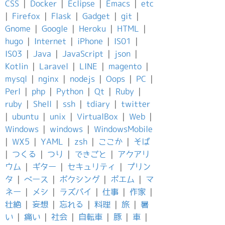
CSS
|
Docker
|
Eclipse
|
Emacs
|
etc
|
Firefox
|
Flask
|
Gadget
|
git
|
Gnome
|
Google
|
Heroku
|
HTML
|
hugo
|
Internet
|
iPhone
|
IS01
|
IS03
|
Java
|
JavaScript
|
json
|
Kotlin
|
Laravel
|
LINE
|
magento
|
mysql
|
nginx
|
nodejs
|
Oops
|
PC
|
Perl
|
php
|
Python
|
Qt
|
Ruby
|
ruby
|
Shell
|
ssh
|
tdiary
|
twitter
|
ubuntu
|
unix
|
VirtualBox
|
Web
|
Windows
|
windows
|
WindowsMobile
|
WX5
|
YAML
|
zsh
|
ここか
|
そば
|
つくる
|
つり
|
できごと
|
アクアリ
ウム
|
ギター
|
セキュリティ
|
プリン
タ
|
ベース
|
ボクシング
|
ポエム
|
マ
ネー
|
メシ
|
ラズパイ
|
仕事
|
作家
|
壮絶
|
妄想
|
忘れる
|
料理
|
旅
|
暑
い
|
痛い
|
社会
|
自転車
|
豚
|
車
|