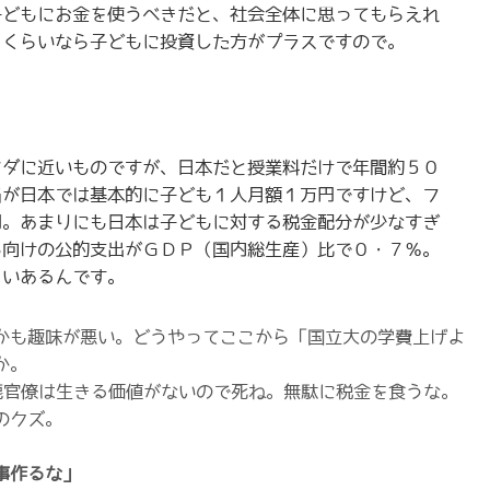
どもにお金を使うべきだと、社会全体に思ってもらえれ
るくらいなら子どもに投資した方がプラスですので。
タダに近いものですが、日本だと授業料だけで年間約５０
当が日本では基本的に子ども１人月額１万円ですけど、フ
円。あまりにも日本は子どもに対する税金配分が少なすぎ
も向けの公的支出がＧＤＰ（国内総生産）比で０・７％。
らいあるんです。
かも趣味が悪い。どうやってここから「国立大の学費上げよ
か。
鹿官僚は生きる価値がないので死ね。無駄に税金を食うな。
のクズ。
事作るな」