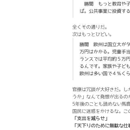
勝間 もっと教育や子
ば。公共事業に投資す
全くその通りだ。
次はもっとひどい。
勝間 欧州は国立大が
万円はかかる。児童手
ランスでは平均約５万
るんです。家族や子ど
欧州は多い国で４％く
官僚は冗談が大好きだ。し
うか」なんて発想が出るの
5年後のことも読めない馬
国民に迷惑をかけるな。こ
「支出を減らせ」
「天下りのために無駄な仕