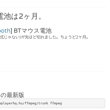
電池は2ヶ月。
ooth
] BTマウス電池
式じゃない)が先ほど切れました。ちょうど2ヶ月。
pegの最新版
mplayerhq.hu/ffmpeg/trunk ffmpeg