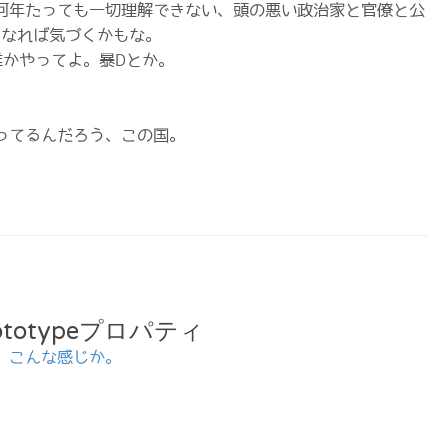
何年たっても一切理解できない、頭の悪い政治家と官僚と公
になれば気づくかもな。
誰かやってよ。暴Dとか。
ってるんだろう、この国。
rototypeプロパティ
。
こんな感じか。