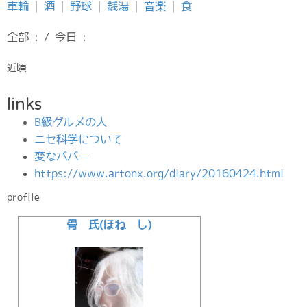
車輪
|
酒
|
野球
|
銭湯
|
音楽
|
食
全部 : / 今日 :
近頃
links
B級グルメの人
ニセ科学について
変なババー
https://www.artonx.org/diary/20160424.html
profile
骨 氏(ほね し)