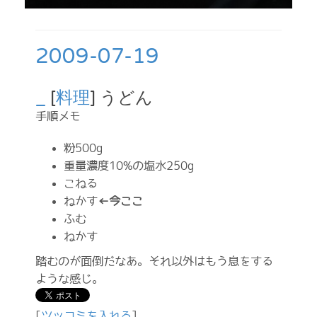
2009-07-19
_
[
料理
] うどん
手順メモ
粉500g
重量濃度10%の塩水250g
こねる
ねかす
←今ここ
ふむ
ねかす
踏むのが面倒だなあ。それ以外はもう息をする
ような感じ。
[
ツッコミを入れる
]