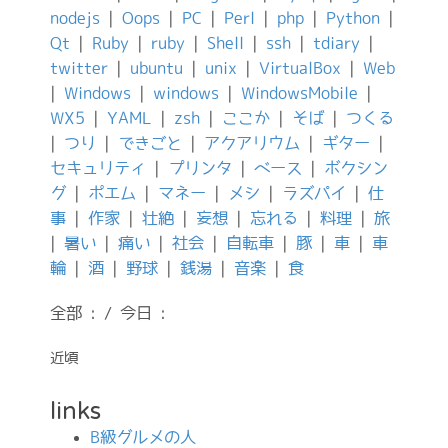
nodejs
|
Oops
|
PC
|
Perl
|
php
|
Python
|
Qt
|
Ruby
|
ruby
|
Shell
|
ssh
|
tdiary
|
twitter
|
ubuntu
|
unix
|
VirtualBox
|
Web
|
Windows
|
windows
|
WindowsMobile
|
WX5
|
YAML
|
zsh
|
ここか
|
そば
|
つくる
|
つり
|
できごと
|
アクアリウム
|
ギター
|
セキュリティ
|
プリンタ
|
ベース
|
ボクシン
グ
|
ポエム
|
マネー
|
メシ
|
ラズパイ
|
仕
事
|
作家
|
壮絶
|
妄想
|
忘れる
|
料理
|
旅
|
暑い
|
痛い
|
社会
|
自転車
|
豚
|
車
|
車
輪
|
酒
|
野球
|
銭湯
|
音楽
|
食
全部 : / 今日 :
近頃
links
B級グルメの人