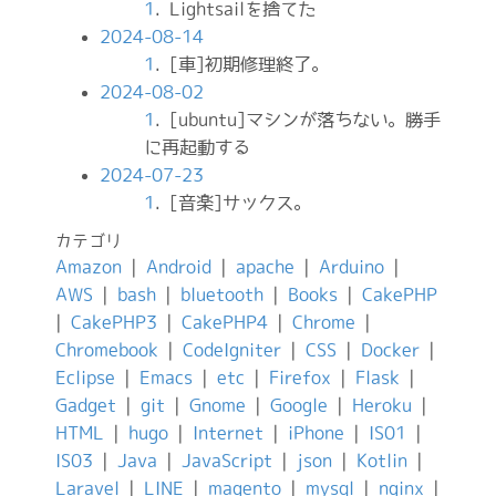
1
. Lightsailを捨てた
2024-08-14
1
. [車]初期修理終了。
2024-08-02
1
. [ubuntu]マシンが落ちない。勝手
に再起動する
2024-07-23
1
. [音楽]サックス。
カテゴリ
Amazon
|
Android
|
apache
|
Arduino
|
AWS
|
bash
|
bluetooth
|
Books
|
CakePHP
|
CakePHP3
|
CakePHP4
|
Chrome
|
Chromebook
|
CodeIgniter
|
CSS
|
Docker
|
Eclipse
|
Emacs
|
etc
|
Firefox
|
Flask
|
Gadget
|
git
|
Gnome
|
Google
|
Heroku
|
HTML
|
hugo
|
Internet
|
iPhone
|
IS01
|
IS03
|
Java
|
JavaScript
|
json
|
Kotlin
|
Laravel
|
LINE
|
magento
|
mysql
|
nginx
|