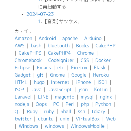
に再起動する
2024-07-23
1
. [音楽]サックス。
カテゴリ
Amazon
|
Android
|
apache
|
Arduino
|
AWS
|
bash
|
bluetooth
|
Books
|
CakePHP
|
CakePHP3
|
CakePHP4
|
Chrome
|
Chromebook
|
CodeIgniter
|
CSS
|
Docker
|
Eclipse
|
Emacs
|
etc
|
Firefox
|
Flask
|
Gadget
|
git
|
Gnome
|
Google
|
Heroku
|
HTML
|
hugo
|
Internet
|
iPhone
|
IS01
|
IS03
|
Java
|
JavaScript
|
json
|
Kotlin
|
Laravel
|
LINE
|
magento
|
mysql
|
nginx
|
nodejs
|
Oops
|
PC
|
Perl
|
php
|
Python
|
Qt
|
Ruby
|
ruby
|
Shell
|
ssh
|
tdiary
|
twitter
|
ubuntu
|
unix
|
VirtualBox
|
Web
|
Windows
|
windows
|
WindowsMobile
|