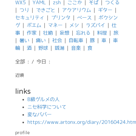
WX5
|
YAML
|
zsh
|
ここか
|
そば
|
つくる
|
つり
|
できごと
|
アクアリウム
|
ギター
|
セキュリティ
|
プリンタ
|
ベース
|
ボクシン
グ
|
ポエム
|
マネー
|
メシ
|
ラズパイ
|
仕
事
|
作家
|
壮絶
|
妄想
|
忘れる
|
料理
|
旅
|
暑い
|
痛い
|
社会
|
自転車
|
豚
|
車
|
車
輪
|
酒
|
野球
|
銭湯
|
音楽
|
食
全部 : / 今日 :
近頃
links
B級グルメの人
ニセ科学について
変なババー
https://www.artonx.org/diary/20160424.htm
profile