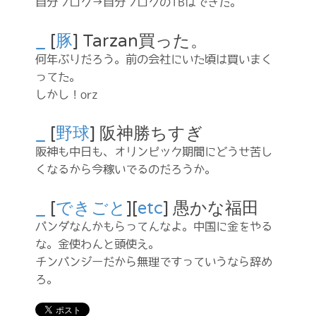
自分ブログ→自分ブログのTBはできた。
_
[
豚
] Tarzan買った。
何年ぶりだろう。前の会社にいた頃は買いまく
ってた。
しかし！orz
_
[
野球
] 阪神勝ちすぎ
阪神も中日も、オリンピック期間にどうせ苦し
くなるから今稼いでるのだろうか。
_
[
できごと
][
etc
] 愚かな福田
パンダなんかもらってんなよ。中国に金をやる
な。金使わんと頭使え。
チンパンジーだから無理ですっていうなら辞め
ろ。