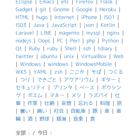
Eclipse
|
Emacs
|
etc
|
Firefox
|
Flask
|
Gadget
|
git
|
Gnome
|
Google
|
Heroku
|
HTML
|
hugo
|
Internet
|
iPhone
|
IS01
|
IS03
|
Java
|
JavaScript
|
json
|
Kotlin
|
Laravel
|
LINE
|
magento
|
mysql
|
nginx
|
nodejs
|
Oops
|
PC
|
Perl
|
php
|
Python
|
Qt
|
Ruby
|
ruby
|
Shell
|
ssh
|
tdiary
|
twitter
|
ubuntu
|
unix
|
VirtualBox
|
Web
|
Windows
|
windows
|
WindowsMobile
|
WX5
|
YAML
|
zsh
|
ここか
|
そば
|
つくる
|
つり
|
できごと
|
アクアリウム
|
ギター
|
セキュリティ
|
プリンタ
|
ベース
|
ボクシン
グ
|
ポエム
|
マネー
|
メシ
|
ラズパイ
|
仕
事
|
作家
|
壮絶
|
妄想
|
忘れる
|
料理
|
旅
|
暑い
|
痛い
|
社会
|
自転車
|
豚
|
車
|
車
輪
|
酒
|
野球
|
銭湯
|
音楽
|
食
全部 : / 今日 :