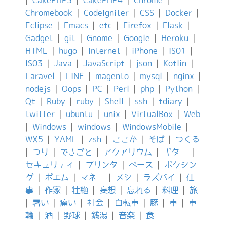
|
CakePHP3
|
CakePHP4
|
Chrome
|
Chromebook
|
CodeIgniter
|
CSS
|
Docker
|
Eclipse
|
Emacs
|
etc
|
Firefox
|
Flask
|
Gadget
|
git
|
Gnome
|
Google
|
Heroku
|
HTML
|
hugo
|
Internet
|
iPhone
|
IS01
|
IS03
|
Java
|
JavaScript
|
json
|
Kotlin
|
Laravel
|
LINE
|
magento
|
mysql
|
nginx
|
nodejs
|
Oops
|
PC
|
Perl
|
php
|
Python
|
Qt
|
Ruby
|
ruby
|
Shell
|
ssh
|
tdiary
|
twitter
|
ubuntu
|
unix
|
VirtualBox
|
Web
|
Windows
|
windows
|
WindowsMobile
|
WX5
|
YAML
|
zsh
|
ここか
|
そば
|
つくる
|
つり
|
できごと
|
アクアリウム
|
ギター
|
セキュリティ
|
プリンタ
|
ベース
|
ボクシン
グ
|
ポエム
|
マネー
|
メシ
|
ラズパイ
|
仕
事
|
作家
|
壮絶
|
妄想
|
忘れる
|
料理
|
旅
|
暑い
|
痛い
|
社会
|
自転車
|
豚
|
車
|
車
輪
|
酒
|
野球
|
銭湯
|
音楽
|
食