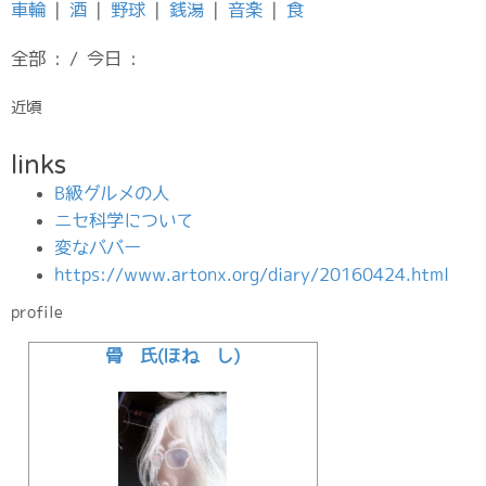
車輪
|
酒
|
野球
|
銭湯
|
音楽
|
食
全部 : / 今日 :
近頃
links
B級グルメの人
ニセ科学について
変なババー
https://www.artonx.org/diary/20160424.html
profile
骨 氏(ほね し)