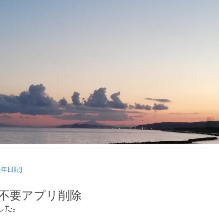
長年日記
]
] 不要アプリ削除
した。