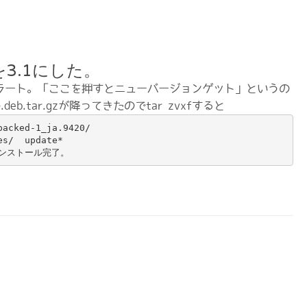
Oを3.1にした。
アラート。「ここを押すとニューバージョンゲット」というの
b.tar.gzが降ってきたのでtar zvxfすると
acked-1_ja.9420/

s/  update*

てインストール完了。