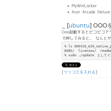
MyWinLocker
Acer Arcade Deluxe
_
[
ubuntu
] OO
Ooo起動するとピコピコ
で押してみると、 なんとか.de
% ls OOO310_m19_native_p
DEBS/  licenses/  readme
% sudo ./update　とし
[
ツッコミを入れる
]