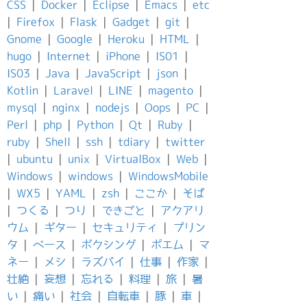
CSS
|
Docker
|
Eclipse
|
Emacs
|
etc
|
Firefox
|
Flask
|
Gadget
|
git
|
Gnome
|
Google
|
Heroku
|
HTML
|
hugo
|
Internet
|
iPhone
|
IS01
|
IS03
|
Java
|
JavaScript
|
json
|
Kotlin
|
Laravel
|
LINE
|
magento
|
mysql
|
nginx
|
nodejs
|
Oops
|
PC
|
Perl
|
php
|
Python
|
Qt
|
Ruby
|
ruby
|
Shell
|
ssh
|
tdiary
|
twitter
|
ubuntu
|
unix
|
VirtualBox
|
Web
|
Windows
|
windows
|
WindowsMobile
|
WX5
|
YAML
|
zsh
|
ここか
|
そば
|
つくる
|
つり
|
できごと
|
アクアリ
ウム
|
ギター
|
セキュリティ
|
プリン
タ
|
ベース
|
ボクシング
|
ポエム
|
マ
ネー
|
メシ
|
ラズパイ
|
仕事
|
作家
|
壮絶
|
妄想
|
忘れる
|
料理
|
旅
|
暑
い
|
痛い
|
社会
|
自転車
|
豚
|
車
|