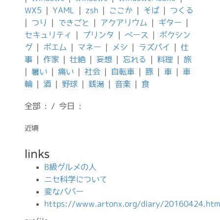
WX5
|
YAML
|
zsh
|
ここか
|
そば
|
つくる
|
つり
|
できごと
|
アクアリウム
|
ギター
|
セキュリティ
|
プリンタ
|
ベース
|
ボクシン
グ
|
ポエム
|
マネー
|
メシ
|
ラズパイ
|
仕
事
|
作家
|
壮絶
|
妄想
|
忘れる
|
料理
|
旅
|
暑い
|
痛い
|
社会
|
自転車
|
豚
|
車
|
車
輪
|
酒
|
野球
|
銭湯
|
音楽
|
食
全部 : / 今日 :
近頃
links
B級グルメの人
ニセ科学について
変なババー
https://www.artonx.org/diary/20160424.htm