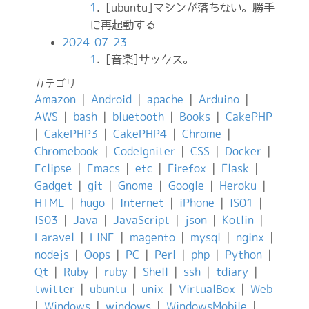
1
. [ubuntu]マシンが落ちない。勝手
に再起動する
2024-07-23
1
. [音楽]サックス。
カテゴリ
Amazon
|
Android
|
apache
|
Arduino
|
AWS
|
bash
|
bluetooth
|
Books
|
CakePHP
|
CakePHP3
|
CakePHP4
|
Chrome
|
Chromebook
|
CodeIgniter
|
CSS
|
Docker
|
Eclipse
|
Emacs
|
etc
|
Firefox
|
Flask
|
Gadget
|
git
|
Gnome
|
Google
|
Heroku
|
HTML
|
hugo
|
Internet
|
iPhone
|
IS01
|
IS03
|
Java
|
JavaScript
|
json
|
Kotlin
|
Laravel
|
LINE
|
magento
|
mysql
|
nginx
|
nodejs
|
Oops
|
PC
|
Perl
|
php
|
Python
|
Qt
|
Ruby
|
ruby
|
Shell
|
ssh
|
tdiary
|
twitter
|
ubuntu
|
unix
|
VirtualBox
|
Web
|
Windows
|
windows
|
WindowsMobile
|