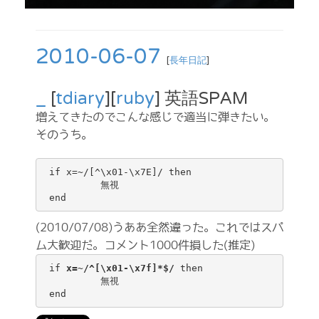
2010-06-07
[
長年日記
]
_
[
tdiary
][
ruby
] 英語SPAM
増えてきたのでこんな感じで適当に弾きたい。
そのうち。
 if x=~/[^\x01-\x7E]/ then

          無視

(2010/07/08)うああ全然違った。これではスパ
ム大歓迎だ。コメント1000件損した(推定)
 if 
x=~/^[\x01-\x7f]*$/
 then

          無視
