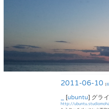
2011-06-10
[
_
[
ubuntu
] グラ
http://ubuntu.studiomoh