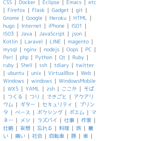
CSS
|
Docker
|
Eclipse
|
Emacs
|
etc
|
Firefox
|
Flask
|
Gadget
|
git
|
Gnome
|
Google
|
Heroku
|
HTML
|
hugo
|
Internet
|
iPhone
|
IS01
|
IS03
|
Java
|
JavaScript
|
json
|
Kotlin
|
Laravel
|
LINE
|
magento
|
mysql
|
nginx
|
nodejs
|
Oops
|
PC
|
Perl
|
php
|
Python
|
Qt
|
Ruby
|
ruby
|
Shell
|
ssh
|
tdiary
|
twitter
|
ubuntu
|
unix
|
VirtualBox
|
Web
|
Windows
|
windows
|
WindowsMobile
|
WX5
|
YAML
|
zsh
|
ここか
|
そば
|
つくる
|
つり
|
できごと
|
アクアリ
ウム
|
ギター
|
セキュリティ
|
プリン
タ
|
ベース
|
ボクシング
|
ポエム
|
マ
ネー
|
メシ
|
ラズパイ
|
仕事
|
作家
|
壮絶
|
妄想
|
忘れる
|
料理
|
旅
|
暑
い
|
痛い
|
社会
|
自転車
|
豚
|
車
|