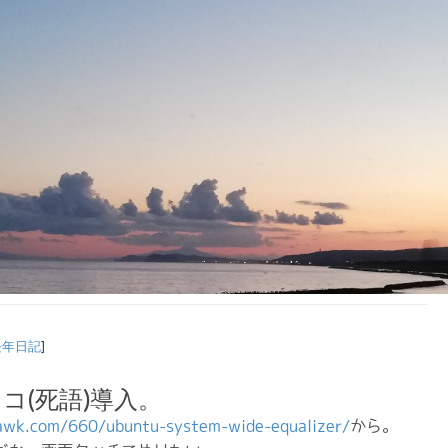
長年日記
]
イコ(死語)導入。
awk.com/660/ubuntu-system-wide-equalizer/
から。