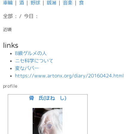
車輪
|
酒
|
野球
|
銭湯
|
音楽
|
食
全部 : / 今日 :
近頃
links
B級グルメの人
ニセ科学について
変なババー
https://www.artonx.org/diary/20160424.html
profile
骨 氏(ほね し)