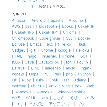
2024-07-23
1
. [音楽]サックス。
カテゴリ
Amazon
|
Android
|
apache
|
Arduino
|
AWS
|
bash
|
bluetooth
|
Books
|
CakePHP
|
CakePHP3
|
CakePHP4
|
Chrome
|
Chromebook
|
CodeIgniter
|
CSS
|
Docker
|
Eclipse
|
Emacs
|
etc
|
Firefox
|
Flask
|
Gadget
|
git
|
Gnome
|
Google
|
Heroku
|
HTML
|
hugo
|
Internet
|
iPhone
|
IS01
|
IS03
|
Java
|
JavaScript
|
json
|
Kotlin
|
Laravel
|
LINE
|
magento
|
mysql
|
nginx
|
nodejs
|
Oops
|
PC
|
Perl
|
php
|
Python
|
Qt
|
Ruby
|
ruby
|
Shell
|
ssh
|
tdiary
|
twitter
|
ubuntu
|
unix
|
VirtualBox
|
Web
|
Windows
|
windows
|
WindowsMobile
|
WX5
|
YAML
|
zsh
|
ここか
|
そば
|
つくる
|
つり
|
できごと
|
アクアリウム
|
ギター
|