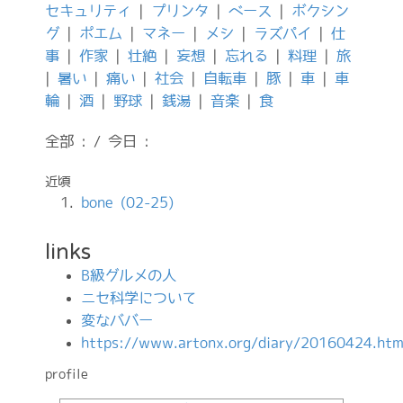
セキュリティ
|
プリンタ
|
ベース
|
ボクシン
グ
|
ポエム
|
マネー
|
メシ
|
ラズパイ
|
仕
事
|
作家
|
壮絶
|
妄想
|
忘れる
|
料理
|
旅
|
暑い
|
痛い
|
社会
|
自転車
|
豚
|
車
|
車
輪
|
酒
|
野球
|
銭湯
|
音楽
|
食
全部 : / 今日 :
近頃
bone (02-25)
links
B級グルメの人
ニセ科学について
変なババー
https://www.artonx.org/diary/20160424.htm
profile