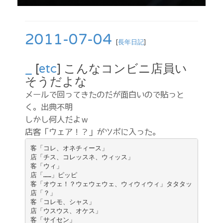
2011-07-04
[
長年日記
]
_
[
etc
] こんなコンビニ店員い
そうだよな
メールで回ってきたのだが面白いので貼っと
く。出典不明
しかし何人だよｗ
店客「ウェア！？」がツボに入った。
客「コレ、オネチィース」

店「チス、コレッスネ、ウィッス」

客「ウィ」

店「……」ピッピ

客「オウェ！？ウェウェウェ、ウィウィウィ」タタタッ

店「？」

客「コレモ、シャス」

店「ウスウス、オケス」

客「サイセン」
