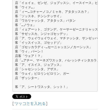
店「イェイェ、ゼンゼ、ジョブッスシ、イースイース」ピッ

客「ウィァ…」

店「ィー…コチャーノコノミャキ、アタタッスカ？」

客「ソッスネ、チンシテッサイ」

店「ワカリャッシタ、アタタッス」バタン

客「…ノウェ」

店「ィェアーット、ゴテンデ、ケーサーゼーニナリャッス」

客「サゼッスカ、ンジャゴセッデッ」

店「ア、ウェイウェイウェイ、マチァッシタ、サンゼッハピーイェ
客「イッスイッス、ゴセッドゾ」

店「ゴセッカラディ-…セーニャッエンノカーシッス」

客「ウィ」パーン！

店客「ウェア！？」

店「…アチー、マーネズワスッタ、ハレッシチィシタカラ、カエテキ
客「ア、イスイス、ジョブッス」

店「シャセンッシタ、アザス」

客「ウェイ」ピロリンピロリン、ガー

店「ザッシター」
[
ツッコミを入れる
]