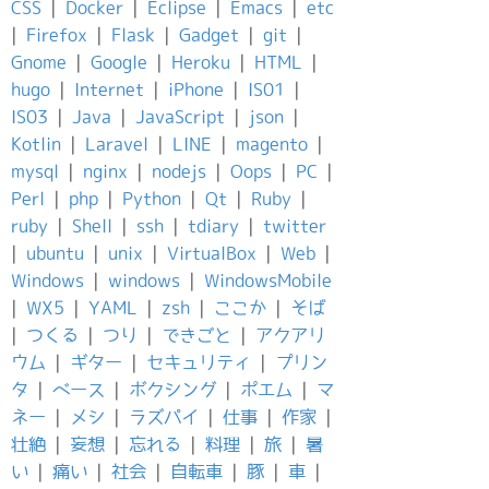
CSS
|
Docker
|
Eclipse
|
Emacs
|
etc
|
Firefox
|
Flask
|
Gadget
|
git
|
Gnome
|
Google
|
Heroku
|
HTML
|
hugo
|
Internet
|
iPhone
|
IS01
|
IS03
|
Java
|
JavaScript
|
json
|
Kotlin
|
Laravel
|
LINE
|
magento
|
mysql
|
nginx
|
nodejs
|
Oops
|
PC
|
Perl
|
php
|
Python
|
Qt
|
Ruby
|
ruby
|
Shell
|
ssh
|
tdiary
|
twitter
|
ubuntu
|
unix
|
VirtualBox
|
Web
|
Windows
|
windows
|
WindowsMobile
|
WX5
|
YAML
|
zsh
|
ここか
|
そば
|
つくる
|
つり
|
できごと
|
アクアリ
ウム
|
ギター
|
セキュリティ
|
プリン
タ
|
ベース
|
ボクシング
|
ポエム
|
マ
ネー
|
メシ
|
ラズパイ
|
仕事
|
作家
|
壮絶
|
妄想
|
忘れる
|
料理
|
旅
|
暑
い
|
痛い
|
社会
|
自転車
|
豚
|
車
|