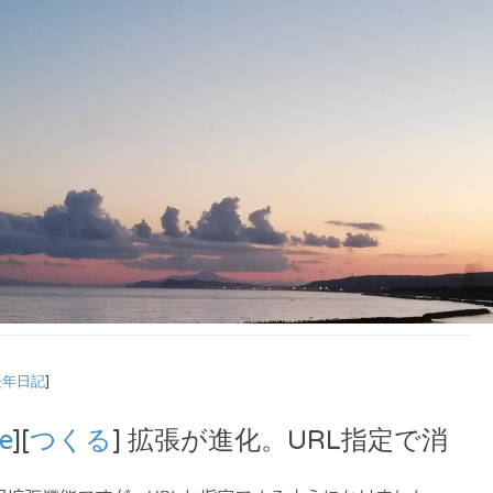
長年日記
]
e
][
つくる
] 拡張が進化。URL指定で消