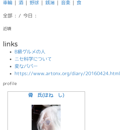
車輪
|
酒
|
野球
|
銭湯
|
音楽
|
食
全部 : / 今日 :
近頃
links
B級グルメの人
ニセ科学について
変なババー
https://www.artonx.org/diary/20160424.html
profile
骨 氏(ほね し)