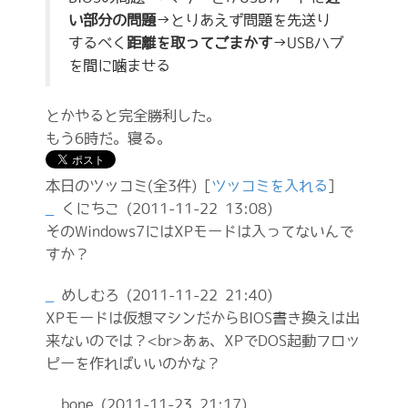
い部分の問題
→とりあえず問題を先送り
するべく
距離を取ってごまかす
→USBハブ
を間に噛ませる
とかやると完全勝利した。
もう6時だ。寝る。
本日のツッコミ(全3件) [
ツッコミを入れる
]
_
くにちこ
(2011-11-22 13:08)
そのWindows7にはXPモードは入ってないんで
すか？
_
めしむろ
(2011-11-22 21:40)
XPモードは仮想マシンだからBIOS書き換えは出
来ないのでは？<br>あぁ、XPでDOS起動フロッ
ピーを作ればいいのかな？
_
bone
(2011-11-23 21:17)