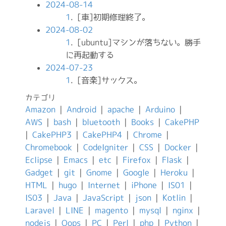
2024-08-14
1
. [車]初期修理終了。
2024-08-02
1
. [ubuntu]マシンが落ちない。勝手
に再起動する
2024-07-23
1
. [音楽]サックス。
カテゴリ
Amazon
|
Android
|
apache
|
Arduino
|
AWS
|
bash
|
bluetooth
|
Books
|
CakePHP
|
CakePHP3
|
CakePHP4
|
Chrome
|
Chromebook
|
CodeIgniter
|
CSS
|
Docker
|
Eclipse
|
Emacs
|
etc
|
Firefox
|
Flask
|
Gadget
|
git
|
Gnome
|
Google
|
Heroku
|
HTML
|
hugo
|
Internet
|
iPhone
|
IS01
|
IS03
|
Java
|
JavaScript
|
json
|
Kotlin
|
Laravel
|
LINE
|
magento
|
mysql
|
nginx
|
nodejs
|
Oops
|
PC
|
Perl
|
php
|
Python
|