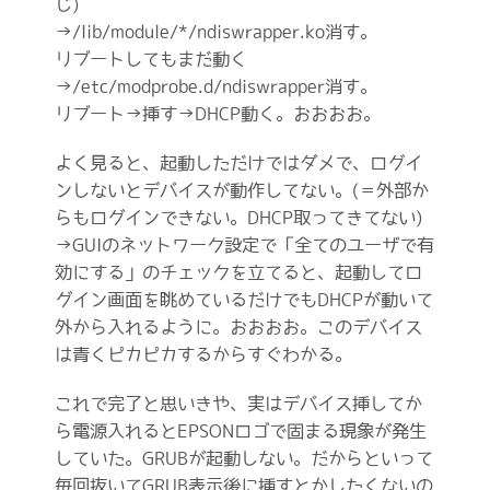
じ)
→/lib/module/*/ndiswrapper.ko消す。
リブートしてもまだ動く
→/etc/modprobe.d/ndiswrapper消す。
リブート→挿す→DHCP動く。おおおお。
よく見ると、起動しただけではダメで、ログイ
ンしないとデバイスが動作してない。(＝外部か
らもログインできない。DHCP取ってきてない)
→GUIのネットワーク設定で「全てのユーザで有
効にする」のチェックを立てると、起動してロ
グイン画面を眺めているだけでもDHCPが動いて
外から入れるように。おおおお。このデバイス
は青くピカピカするからすぐわかる。
これで完了と思いきや、実はデバイス挿してか
ら電源入れるとEPSONロゴで固まる現象が発生
していた。GRUBが起動しない。だからといって
毎回抜いてGRUB表示後に挿すとかしたくないの