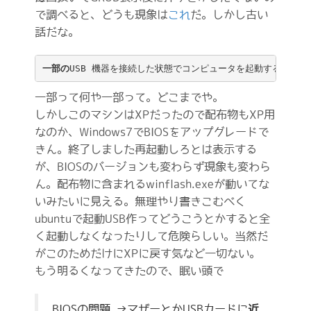
で調べると、どうも現象は
これ
だ。しかし古い
話だな。
一部の
USB 機器を接続した状態でコンピュータを起動する際に、
一部って何や一部って。どこまでや。
しかしこのマシンはXPだったので配布物もXP用
なのか、Windows7でBIOSをアップグレードで
きん。終了しました再起動しろとは表示する
が、BIOSのバージョンも変わらず現象も変わら
ん。配布物に含まれるwinflash.exeが動いてな
いみたいに見える。無理やり書きこむべく
ubuntuで起動USB作ってどうこうとかすると全
く起動しなくなったりして危険らしい。当然だ
がこのためだけにXPに戻す気など一切ない。
もう明るくなってきたので、眠い頭で
BIOSの問題 →マザーとかUSBカードに
近