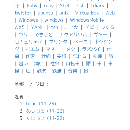
Qt
|
Ruby
|
ruby
|
Shell
|
ssh
|
tdiary
|
twitter
|
ubuntu
|
unix
|
VirtualBox
|
Web
|
Windows
|
windows
|
WindowsMobile
|
WX5
|
YAML
|
zsh
|
ここか
|
そば
|
つくる
|
つり
|
できごと
|
アクアリウム
|
ギター
|
セキュリティ
|
プリンタ
|
ベース
|
ボクシン
グ
|
ポエム
|
マネー
|
メシ
|
ラズパイ
|
仕
事
|
作家
|
壮絶
|
妄想
|
忘れる
|
料理
|
旅
|
暑い
|
痛い
|
社会
|
自転車
|
豚
|
車
|
車
輪
|
酒
|
野球
|
銭湯
|
音楽
|
食
全部 : / 今日 :
近頃
bone (11-23)
めしむろ (11-22)
くにちこ (11-22)