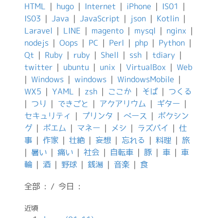
HTML
|
hugo
|
Internet
|
iPhone
|
IS01
|
IS03
|
Java
|
JavaScript
|
json
|
Kotlin
|
Laravel
|
LINE
|
magento
|
mysql
|
nginx
|
nodejs
|
Oops
|
PC
|
Perl
|
php
|
Python
|
Qt
|
Ruby
|
ruby
|
Shell
|
ssh
|
tdiary
|
twitter
|
ubuntu
|
unix
|
VirtualBox
|
Web
|
Windows
|
windows
|
WindowsMobile
|
WX5
|
YAML
|
zsh
|
ここか
|
そば
|
つくる
|
つり
|
できごと
|
アクアリウム
|
ギター
|
セキュリティ
|
プリンタ
|
ベース
|
ボクシン
グ
|
ポエム
|
マネー
|
メシ
|
ラズパイ
|
仕
事
|
作家
|
壮絶
|
妄想
|
忘れる
|
料理
|
旅
|
暑い
|
痛い
|
社会
|
自転車
|
豚
|
車
|
車
輪
|
酒
|
野球
|
銭湯
|
音楽
|
食
全部 : / 今日 :
近頃