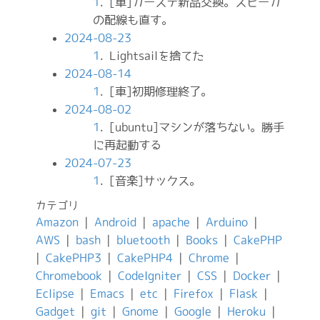
1
. [車]カーステ新品交換。スピーカ
の配線も直す。
2024-08-23
1
. Lightsailを捨てた
2024-08-14
1
. [車]初期修理終了。
2024-08-02
1
. [ubuntu]マシンが落ちない。勝手
に再起動する
2024-07-23
1
. [音楽]サックス。
カテゴリ
Amazon
|
Android
|
apache
|
Arduino
|
AWS
|
bash
|
bluetooth
|
Books
|
CakePHP
|
CakePHP3
|
CakePHP4
|
Chrome
|
Chromebook
|
CodeIgniter
|
CSS
|
Docker
|
Eclipse
|
Emacs
|
etc
|
Firefox
|
Flask
|
Gadget
|
git
|
Gnome
|
Google
|
Heroku
|