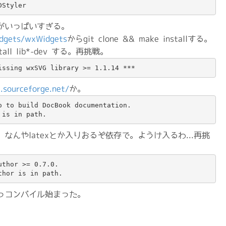
DStyler
がいっぱいすぎる。
idgets/wxWidgets
からgit clone && make installする。
stall lib*-dev する。再挑戦。
issing wxSVG library >= 1.1.14 ***
.sourceforge.net/
か。
o to build DocBook documentation.

 is in path.
なんやlatexとか入りおるぞ依存で。ようけ入るわ...再挑
thor >= 0.7.0.

thor is in path.
っコンパイル始まった。