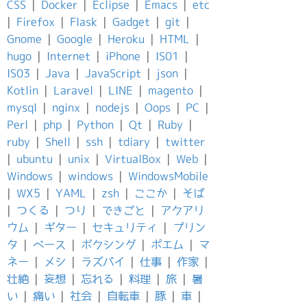
CSS
|
Docker
|
Eclipse
|
Emacs
|
etc
|
Firefox
|
Flask
|
Gadget
|
git
|
Gnome
|
Google
|
Heroku
|
HTML
|
hugo
|
Internet
|
iPhone
|
IS01
|
IS03
|
Java
|
JavaScript
|
json
|
Kotlin
|
Laravel
|
LINE
|
magento
|
mysql
|
nginx
|
nodejs
|
Oops
|
PC
|
Perl
|
php
|
Python
|
Qt
|
Ruby
|
ruby
|
Shell
|
ssh
|
tdiary
|
twitter
|
ubuntu
|
unix
|
VirtualBox
|
Web
|
Windows
|
windows
|
WindowsMobile
|
WX5
|
YAML
|
zsh
|
ここか
|
そば
|
つくる
|
つり
|
できごと
|
アクアリ
ウム
|
ギター
|
セキュリティ
|
プリン
タ
|
ベース
|
ボクシング
|
ポエム
|
マ
ネー
|
メシ
|
ラズパイ
|
仕事
|
作家
|
壮絶
|
妄想
|
忘れる
|
料理
|
旅
|
暑
い
|
痛い
|
社会
|
自転車
|
豚
|
車
|