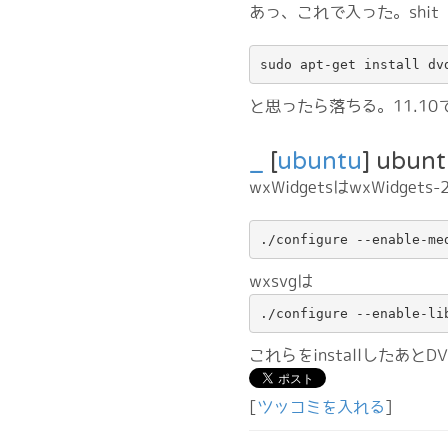
あっ、これで入った。shit
sudo apt-get install dv
と思ったら落ちる。11.10で
_
[
ubuntu
] ubu
wxWidgetsはwxWidgets
./configure --enable-me
wxsvgは
./configure --enable-li
これらをinstallしたあとD
[
ツッコミを入れる
]