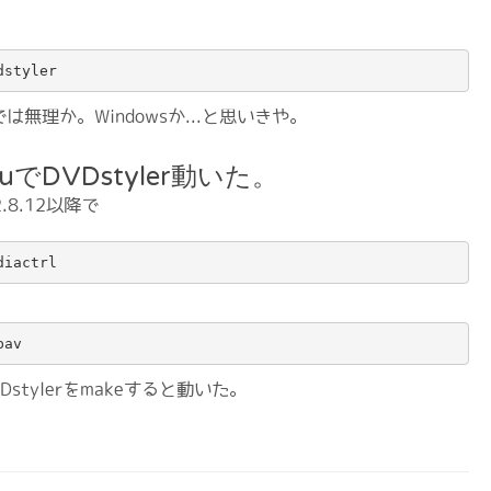
dstyler
は無理か。Windowsか...と思いきや。
ntuでDVDstyler動いた。
-2.8.12以降で
diactrl
bav
VDstylerをmakeすると動いた。