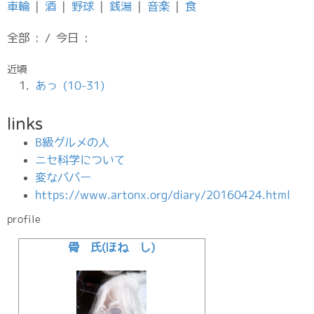
車輪
|
酒
|
野球
|
銭湯
|
音楽
|
食
全部 : / 今日 :
近頃
あっ (10-31)
links
B級グルメの人
ニセ科学について
変なババー
https://www.artonx.org/diary/20160424.html
profile
骨 氏(ほね し)