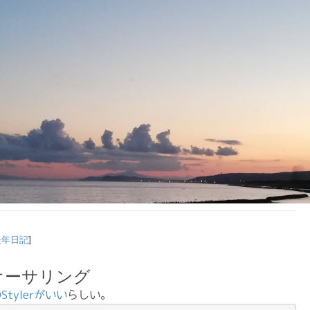
長年日記
]
Dオーサリング
DStylerがいい
らしい。