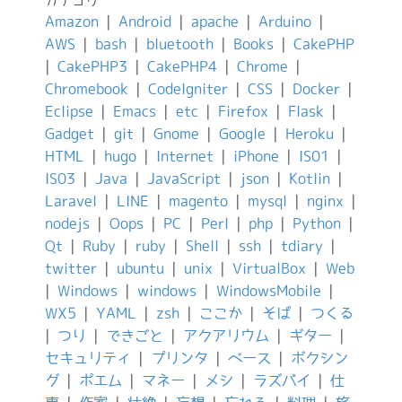
カテゴリ
Amazon
|
Android
|
apache
|
Arduino
|
AWS
|
bash
|
bluetooth
|
Books
|
CakePHP
|
CakePHP3
|
CakePHP4
|
Chrome
|
Chromebook
|
CodeIgniter
|
CSS
|
Docker
|
Eclipse
|
Emacs
|
etc
|
Firefox
|
Flask
|
Gadget
|
git
|
Gnome
|
Google
|
Heroku
|
HTML
|
hugo
|
Internet
|
iPhone
|
IS01
|
IS03
|
Java
|
JavaScript
|
json
|
Kotlin
|
Laravel
|
LINE
|
magento
|
mysql
|
nginx
|
nodejs
|
Oops
|
PC
|
Perl
|
php
|
Python
|
Qt
|
Ruby
|
ruby
|
Shell
|
ssh
|
tdiary
|
twitter
|
ubuntu
|
unix
|
VirtualBox
|
Web
|
Windows
|
windows
|
WindowsMobile
|
WX5
|
YAML
|
zsh
|
ここか
|
そば
|
つくる
|
つり
|
できごと
|
アクアリウム
|
ギター
|
セキュリティ
|
プリンタ
|
ベース
|
ボクシン
グ
|
ポエム
|
マネー
|
メシ
|
ラズパイ
|
仕