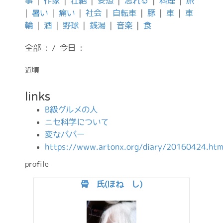
事
|
作家
|
壮絶
|
妄想
|
忘れる
|
料理
|
旅
|
暑い
|
痛い
|
社会
|
自転車
|
豚
|
車
|
車
輪
|
酒
|
野球
|
銭湯
|
音楽
|
食
全部 : / 今日 :
近頃
links
B級グルメの人
ニセ科学について
変なババー
https://www.artonx.org/diary/20160424.htm
profile
骨 氏(ほね し)