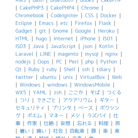
AWS
|
bash
|
bluetooth
|
Books
|
CakePHP
|
CakePHP3
|
CakePHP4
|
Chrome
|
Chromebook
|
CodeIgniter
|
CSS
|
Docker
|
Eclipse
|
Emacs
|
etc
|
Firefox
|
Flask
|
Gadget
|
git
|
Gnome
|
Google
|
Heroku
|
HTML
|
hugo
|
Internet
|
iPhone
|
IS01
|
IS03
|
Java
|
JavaScript
|
json
|
Kotlin
|
Laravel
|
LINE
|
magento
|
mysql
|
nginx
|
nodejs
|
Oops
|
PC
|
Perl
|
php
|
Python
|
Qt
|
Ruby
|
ruby
|
Shell
|
ssh
|
tdiary
|
twitter
|
ubuntu
|
unix
|
VirtualBox
|
Web
|
Windows
|
windows
|
WindowsMobile
|
WX5
|
YAML
|
zsh
|
ここか
|
そば
|
つくる
|
つり
|
できごと
|
アクアリウム
|
ギター
|
セキュリティ
|
プリンタ
|
ベース
|
ボクシン
グ
|
ポエム
|
マネー
|
メシ
|
ラズパイ
|
仕
事
|
作家
|
壮絶
|
妄想
|
忘れる
|
料理
|
旅
|
暑い
|
痛い
|
社会
|
自転車
|
豚
|
車
|
車