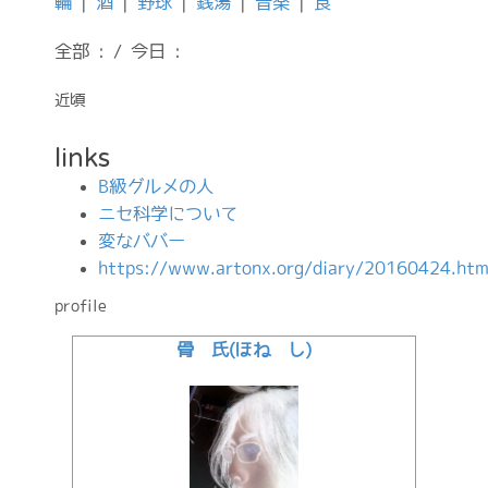
輪
|
酒
|
野球
|
銭湯
|
音楽
|
食
全部 : / 今日 :
近頃
links
B級グルメの人
ニセ科学について
変なババー
https://www.artonx.org/diary/20160424.htm
profile
骨 氏(ほね し)