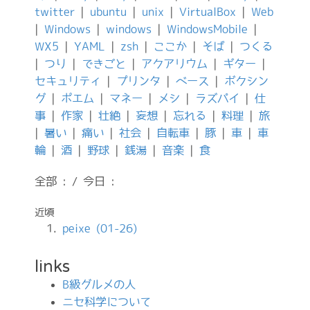
twitter
|
ubuntu
|
unix
|
VirtualBox
|
Web
|
Windows
|
windows
|
WindowsMobile
|
WX5
|
YAML
|
zsh
|
ここか
|
そば
|
つくる
|
つり
|
できごと
|
アクアリウム
|
ギター
|
セキュリティ
|
プリンタ
|
ベース
|
ボクシン
グ
|
ポエム
|
マネー
|
メシ
|
ラズパイ
|
仕
事
|
作家
|
壮絶
|
妄想
|
忘れる
|
料理
|
旅
|
暑い
|
痛い
|
社会
|
自転車
|
豚
|
車
|
車
輪
|
酒
|
野球
|
銭湯
|
音楽
|
食
全部 : / 今日 :
近頃
peixe (01-26)
links
B級グルメの人
ニセ科学について