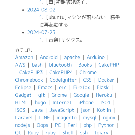
1
. [車]初期修理終了。
2024-08-02
1
. [ubuntu]マシンが落ちない。勝手
に再起動する
2024-07-23
1
. [音楽]サックス。
カテゴリ
Amazon
|
Android
|
apache
|
Arduino
|
AWS
|
bash
|
bluetooth
|
Books
|
CakePHP
|
CakePHP3
|
CakePHP4
|
Chrome
|
Chromebook
|
CodeIgniter
|
CSS
|
Docker
|
Eclipse
|
Emacs
|
etc
|
Firefox
|
Flask
|
Gadget
|
git
|
Gnome
|
Google
|
Heroku
|
HTML
|
hugo
|
Internet
|
iPhone
|
IS01
|
IS03
|
Java
|
JavaScript
|
json
|
Kotlin
|
Laravel
|
LINE
|
magento
|
mysql
|
nginx
|
nodejs
|
Oops
|
PC
|
Perl
|
php
|
Python
|
Qt
|
Ruby
|
ruby
|
Shell
|
ssh
|
tdiary
|