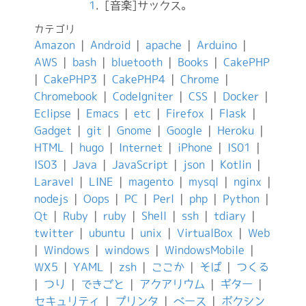
1
. [音楽]サックス。
カテゴリ
Amazon
|
Android
|
apache
|
Arduino
|
AWS
|
bash
|
bluetooth
|
Books
|
CakePHP
|
CakePHP3
|
CakePHP4
|
Chrome
|
Chromebook
|
CodeIgniter
|
CSS
|
Docker
|
Eclipse
|
Emacs
|
etc
|
Firefox
|
Flask
|
Gadget
|
git
|
Gnome
|
Google
|
Heroku
|
HTML
|
hugo
|
Internet
|
iPhone
|
IS01
|
IS03
|
Java
|
JavaScript
|
json
|
Kotlin
|
Laravel
|
LINE
|
magento
|
mysql
|
nginx
|
nodejs
|
Oops
|
PC
|
Perl
|
php
|
Python
|
Qt
|
Ruby
|
ruby
|
Shell
|
ssh
|
tdiary
|
twitter
|
ubuntu
|
unix
|
VirtualBox
|
Web
|
Windows
|
windows
|
WindowsMobile
|
WX5
|
YAML
|
zsh
|
ここか
|
そば
|
つくる
|
つり
|
できごと
|
アクアリウム
|
ギター
|
セキュリティ
|
プリンタ
|
ベース
|
ボクシン