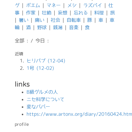
グ
|
ポエム
|
マネー
|
メシ
|
ラズパイ
|
仕
事
|
作家
|
壮絶
|
妄想
|
忘れる
|
料理
|
旅
|
暑い
|
痛い
|
社会
|
自転車
|
豚
|
車
|
車
輪
|
酒
|
野球
|
銭湯
|
音楽
|
食
全部 : / 今日 :
近頃
ヒリパブ (12-04)
1号 (12-02)
links
B級グルメの人
ニセ科学について
変なババー
https://www.artonx.org/diary/20160424.htm
profile