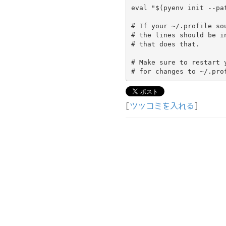
eval "$(pyenv init --pat
# If your ~/.profile sou
# the lines should be in
# that does that.

# Make sure to restart y
[
ツッコミを入れる
]