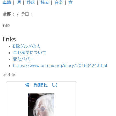
車輪
|
酒
|
野球
|
銭湯
|
音楽
|
食
全部 : / 今日 :
近頃
links
B級グルメの人
ニセ科学について
変なババー
https://www.artonx.org/diary/20160424.html
profile
骨 氏(ほね し)