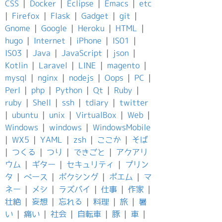
CSS
|
Docker
|
Eclipse
|
Emacs
|
etc
|
Firefox
|
Flask
|
Gadget
|
git
|
Gnome
|
Google
|
Heroku
|
HTML
|
hugo
|
Internet
|
iPhone
|
IS01
|
IS03
|
Java
|
JavaScript
|
json
|
Kotlin
|
Laravel
|
LINE
|
magento
|
mysql
|
nginx
|
nodejs
|
Oops
|
PC
|
Perl
|
php
|
Python
|
Qt
|
Ruby
|
ruby
|
Shell
|
ssh
|
tdiary
|
twitter
|
ubuntu
|
unix
|
VirtualBox
|
Web
|
Windows
|
windows
|
WindowsMobile
|
WX5
|
YAML
|
zsh
|
ここか
|
そば
|
つくる
|
つり
|
できごと
|
アクアリ
ウム
|
ギター
|
セキュリティ
|
プリン
タ
|
ベース
|
ボクシング
|
ポエム
|
マ
ネー
|
メシ
|
ラズパイ
|
仕事
|
作家
|
壮絶
|
妄想
|
忘れる
|
料理
|
旅
|
暑
い
|
痛い
|
社会
|
自転車
|
豚
|
車
|