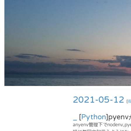
2021-05-12
[
_
[
Python
]pye
anyenv管理下でnodenv