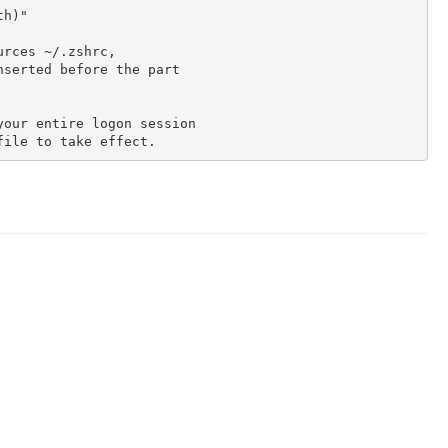
h)"

rces ~/.zshrc,

serted before the part

our entire logon session
