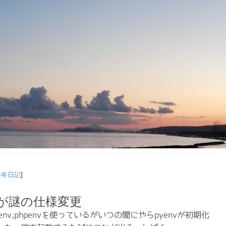
長年日記
]
nvが謎の仕様変更
,pyenv,phpenvを使っているがいつの間にやらpyenvが初期化