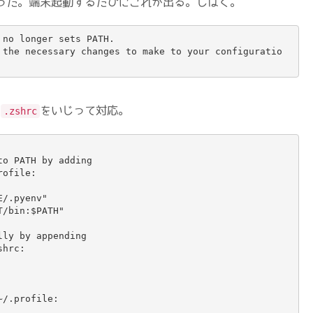
った。端末起動するたびにこれが出る。しばく。
no longer sets PATH.

 the necessary changes to make to your configuratio
に
をいじって対応。
.zshrc
o PATH by adding

ofile:

/.pyenv"

/bin:$PATH"

ly by appending

hrc:

/.profile:
