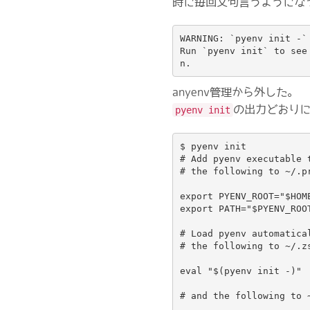
時に毎回文句言うようにな
WARNING: `pyenv init -` 
Run `pyenv init` to see
anyenv管理から外した。
の出力どおり
pyenv init
$ pyenv init

# Add pyenv executable t
# the following to ~/.pr
export PYENV_ROOT="$HOME
export PATH="$PYENV_ROOT
# Load pyenv automatical
# the following to ~/.zs
eval "$(pyenv init -)"

# and the following to ~