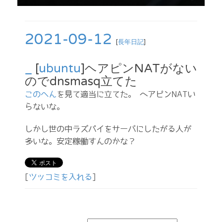
2021-09-12
[
長年日記
]
_
[
ubuntu
]ヘアピンNATがない
のでdnsmasq立てた
このへん
を見て適当に立てた。 ヘアピンNATい
らないな。
しかし世の中ラズパイをサーバにしたがる人が
多いな。安定稼働すんのかな？
[
ツッコミを入れる
]