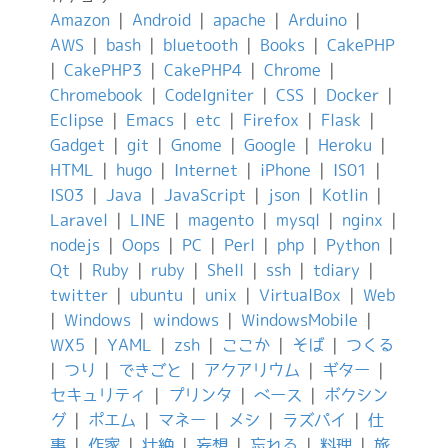
Amazon
|
Android
|
apache
|
Arduino
|
AWS
|
bash
|
bluetooth
|
Books
|
CakePHP
|
CakePHP3
|
CakePHP4
|
Chrome
|
Chromebook
|
CodeIgniter
|
CSS
|
Docker
|
Eclipse
|
Emacs
|
etc
|
Firefox
|
Flask
|
Gadget
|
git
|
Gnome
|
Google
|
Heroku
|
HTML
|
hugo
|
Internet
|
iPhone
|
IS01
|
IS03
|
Java
|
JavaScript
|
json
|
Kotlin
|
Laravel
|
LINE
|
magento
|
mysql
|
nginx
|
nodejs
|
Oops
|
PC
|
Perl
|
php
|
Python
|
Qt
|
Ruby
|
ruby
|
Shell
|
ssh
|
tdiary
|
twitter
|
ubuntu
|
unix
|
VirtualBox
|
Web
|
Windows
|
windows
|
WindowsMobile
|
WX5
|
YAML
|
zsh
|
ここか
|
そば
|
つくる
|
つり
|
できごと
|
アクアリウム
|
ギター
|
セキュリティ
|
プリンタ
|
ベース
|
ボクシン
グ
|
ポエム
|
マネー
|
メシ
|
ラズパイ
|
仕
事
|
作家
|
壮絶
|
妄想
|
忘れる
|
料理
|
旅