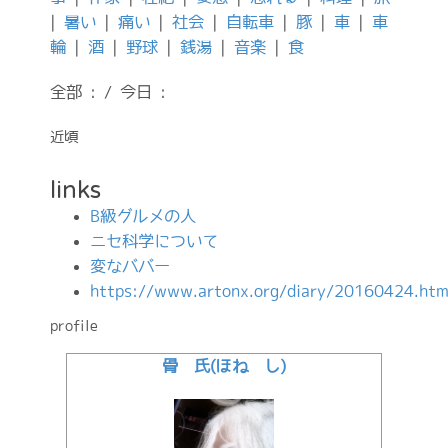
|
暑い
|
痛い
|
社会
|
自転車
|
豚
|
車
|
車
輪
|
酒
|
野球
|
銭湯
|
音楽
|
食
全部 : / 今日 :
近頃
links
B級グルメの人
ニセ科学について
変なババー
https://www.artonx.org/diary/20160424.htm
profile
骨 氏(ほね し)