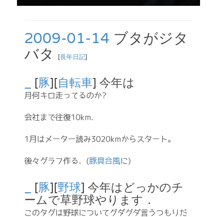
2009-01-14
ブタがジタ
バタ
[
長年日記
]
_
[
豚
][
自転車
] 今年は
月何キロ走ってるのか?
会社まで往復10km.
1月はメーター読み3020kmからスタート。
後々グラフ作る．(
豚具合風
に)
_
[
豚
][
野球
] 今年はどっかのチ
ームで草野球やります．
このタグは野球についてグダグダ言うつもりだ