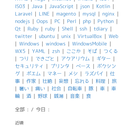
IS03
|
Java
|
JavaScript
|
json
|
Kotlin
|
Laravel
|
LINE
|
magento
|
mysql
|
nginx
|
nodejs
|
Oops
|
PC
|
Perl
|
php
|
Python
|
Qt
|
Ruby
|
ruby
|
Shell
|
ssh
|
tdiary
|
twitter
|
ubuntu
|
unix
|
VirtualBox
|
Web
|
Windows
|
windows
|
WindowsMobile
|
WX5
|
YAML
|
zsh
|
ここか
|
そば
|
つくる
|
つり
|
できごと
|
アクアリウム
|
ギター
|
セキュリティ
|
プリンタ
|
ベース
|
ボクシン
グ
|
ポエム
|
マネー
|
メシ
|
ラズパイ
|
仕
事
|
作家
|
壮絶
|
妄想
|
忘れる
|
料理
|
旅
|
暑い
|
痛い
|
社会
|
自転車
|
豚
|
車
|
車
輪
|
酒
|
野球
|
銭湯
|
音楽
|
食
全部 : / 今日 :
近頃