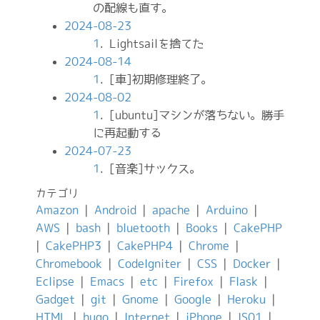
の配線も直す。
2024-08-23
1
. Lightsailを捨てた
2024-08-14
1
. [車]初期修理終了。
2024-08-02
1
. [ubuntu]マシンが落ちない。勝手
に再起動する
2024-07-23
1
. [音楽]サックス。
カテゴリ
Amazon
|
Android
|
apache
|
Arduino
|
AWS
|
bash
|
bluetooth
|
Books
|
CakePHP
|
CakePHP3
|
CakePHP4
|
Chrome
|
Chromebook
|
CodeIgniter
|
CSS
|
Docker
|
Eclipse
|
Emacs
|
etc
|
Firefox
|
Flask
|
Gadget
|
git
|
Gnome
|
Google
|
Heroku
|
HTML
|
hugo
|
Internet
|
iPhone
|
IS01
|