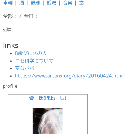
車輪
|
酒
|
野球
|
銭湯
|
音楽
|
食
全部 : / 今日 :
近頃
links
B級グルメの人
ニセ科学について
変なババー
https://www.artonx.org/diary/20160424.html
profile
骨 氏(ほね し)