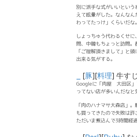
別に派手な式がいいという
えて眩暈がした。なんなん
わってたっけ」くらいだな
しょっちゅう代わるくせに
問、中韓もちょっと訪問。
「ご理解頂きまして」と頭
出来る気がする。
_
[
豚
][
料理
] 牛す
Googleに「肉屋 大田
ってない店が多いんだなと
「肉のハナマサ大森店」。駅
も買ってきたので失敗は許
ただいま煮込んで3時間経