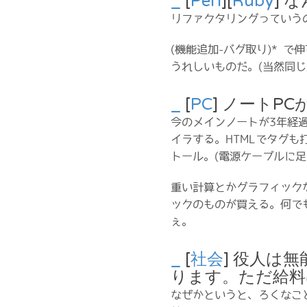
_
[
Perl
][
Ruby
] 
リファクタリングっていう
(機能追加-バグ取り)* 
うれしいものだ。(当然同じ
_
[
PC
] ノートP
今のメインノートが3年経
イラする。HTMLでタグも
トール。(電源ケーブルに足
重い計算とかグラフィック
ックのものが買える。何で
ぇ。
_
[
社会
] 役人は
ります。ただ給料
なぜかというと、ろくなこ