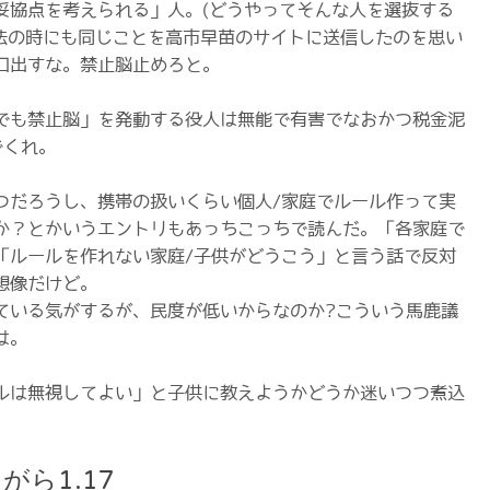
妥協点を考えられる」人。(どうやってそんな人を選抜する
制法の時にも同じことを高市早苗のサイトに送信したのを思い
口出すな。禁止脳止めろと。
でも禁止脳」を発動する役人は無能で有害でなおかつ税金泥
でくれ。
つだろうし、携帯の扱いくらい個人/家庭でルール作って実
か？とかいうエントリもあっちこっちで読んだ。「各家庭で
「ルールを作れない家庭/子供がどうこう」と言う話で反対
想像だけど。
ている気がするが、民度が低いからなのか?こういう馬鹿議
は。
ルは無視してよい」と子供に教えようかどうか迷いつつ煮込
がら1.17