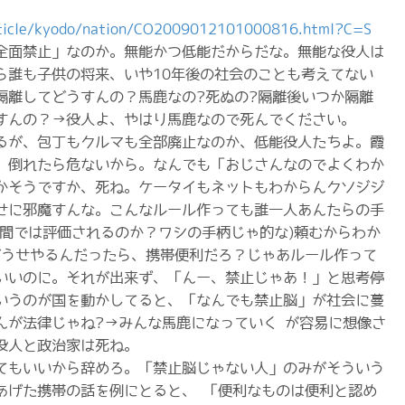
article/kyodo/nation/CO2009012101000816.html?C=S
全面禁止」なのか。無能かつ低能だからだな。無能な役人は
ら誰も子供の将来、いや10年後の社会のことも考えてない
隔離してどうすんの？馬鹿なの?死ぬの?隔離後いつか隔離
すんの？→役人よ、やはり馬鹿なので死んでください。
るが、包丁もクルマも全部廃止なのか、低能役人たちよ。霞
、倒れたら危ないから。なんでも「おじさんなのでよくわか
かそうですか、死ね。ケータイもネットもわからんクソジジ
せに邪魔すんな。こんなルール作っても誰一人あんたらの手
の間では評価されるのか？ワシの手柄じゃ的な)頼むからわか
どうせやるんだったら、携帯便利だろ？じゃあルール作って
いいのに。それが出来ず、「んー、禁止じゃあ！」と思考停
いうのが国を動かしてると、「なんでも禁止脳」が社会に蔓
んが法律じゃね?→みんな馬鹿になっていく が容易に想像さ
役人と政治家は死ね。
てもいいから辞めろ。「禁止脳じゃない人」のみがそういう
あげた携帯の話を例にとると、 「便利なものは便利と認め