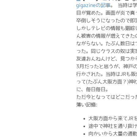
gigazineの記事
。 当時は
目が覚めた。画面が炎で真
卒倒しそうになったので即
しかしテレビの情報も錯綜
ん被害の情報が増えてきた
ながらない。たぶん数日は
った。同じクラスの奴は実
友達おんねんけど、見つか
3月だったと思うが、神戸
行かされた。当時はJRも阪
って(たぶん大阪方面？)
に、毎日毎日。
ただ今となってはどこだっ
薄い記憶:
大阪方面から来てJR
途中で神社を通り抜
向かいから大量の通