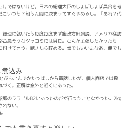
わけではないけど。日本の総理大臣のしょぼしょぼ具合を考
だこいつら？知らん間に決まってすぐやめるし。「あれ？代
。
、総理に就いたら毎度毎度まず施政方針演説、アメリカ様訪
都合悪そうなツッコミには貝に。なんか主張したかったら
に付けて言う。飽きたら辞める。誰でもいいよなあ、俺でも
じ煮込み
区」とぶちこんでかたっぱしから電話したが、個人商店では扱
気づく。正解は意外と近くにあった。
即のララビルB2にあったのだが行ったことなかった。2kg
されない。
過。