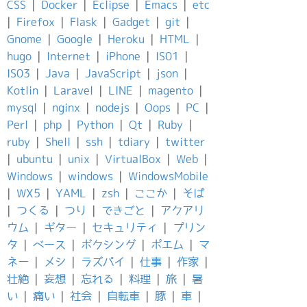
CSS
|
Docker
|
Eclipse
|
Emacs
|
etc
|
Firefox
|
Flask
|
Gadget
|
git
|
Gnome
|
Google
|
Heroku
|
HTML
|
hugo
|
Internet
|
iPhone
|
IS01
|
IS03
|
Java
|
JavaScript
|
json
|
Kotlin
|
Laravel
|
LINE
|
magento
|
mysql
|
nginx
|
nodejs
|
Oops
|
PC
|
Perl
|
php
|
Python
|
Qt
|
Ruby
|
ruby
|
Shell
|
ssh
|
tdiary
|
twitter
|
ubuntu
|
unix
|
VirtualBox
|
Web
|
Windows
|
windows
|
WindowsMobile
|
WX5
|
YAML
|
zsh
|
ここか
|
そば
|
つくる
|
つり
|
できごと
|
アクアリ
ウム
|
ギター
|
セキュリティ
|
プリン
タ
|
ベース
|
ボクシング
|
ポエム
|
マ
ネー
|
メシ
|
ラズパイ
|
仕事
|
作家
|
壮絶
|
妄想
|
忘れる
|
料理
|
旅
|
暑
い
|
痛い
|
社会
|
自転車
|
豚
|
車
|