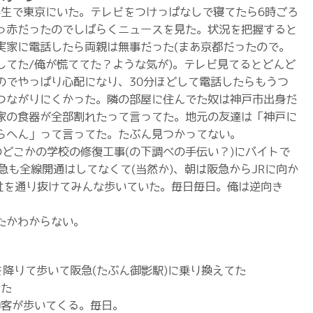
学生で東京にいた。テレビをつけっぱなしで寝てたら6時ごろ
っ赤だったのでしばらくニュースを見た。状況を把握すると
実家に電話したら両親は無事だった(まあ京都だったので。
してた/俺が慌ててた？ような気が)。テレビ見てるとどんど
のでやっぱり心配になり、30分ほどして電話したらもうつ
つながりにくかった。隣の部屋に住んでた奴は神戸市出身だ
家の食器が全部割れたって言ってた。地元の友達は「神戸に
らへん」って言ってた。たぶん見つかってない。
のどこかの学校の修復工事(の下調べの手伝い？)にバイトで
急も全線開通はしてなくて(当然か)、朝は阪急からJRに向か
神社を通り抜けてみんな歩いていた。毎日毎日。俺は逆向き
たかわからない。
を降りて歩いて阪急(たぶん御影駅)に乗り換えてた
けた
勤客が歩いてくる。毎日。