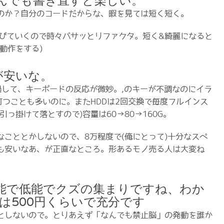
なんでも書き直すと楽しい。
のか？自分のコードだからな、暇を見ては短く短く。
で伸びていくので時々バサッとリファクタ。短く&綺麗になると
動作をする)
Cが安いな。
過して、キーボードの反応が微妙。,のキーが不調なのにイラ
打つことも多いのに。またHDDは2回交換で毎度フルインス
引っ掛けて落とすので)容量は60→80→160G。
なこととかしないので、8万程度で(俺にとって)十分なスペ
も安いなあ、が正直なところ。形あるモノ売る人は大変ね
無能で低能でクズの集まりですね、わか
は500円くらいで充分です
としないので。とりあえず「なんでも禁止脳」の発動を誰か