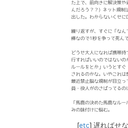
た上で、前向きに解決策や
んだろう？？) ネット規
出した。わからないくせに
繰り返すが、すぐに「なん
棒なので1秒を争って死ん
どうせ大人になれば携帯持
行すればいいのではないの
ルールをとか」いうとすぐ
されるのかな。いやこれは
最近禁止脳な規制が目立っ
員・役人がのさばってるの
「馬鹿の決めた馬鹿なルー
みの味付けに悩む。
_
[
etc
] 遅ればせな