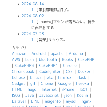
2024-08-14
1
. [車]初期修理終了。
2024-08-02
1
. [ubuntu]マシンが落ちない。勝手
に再起動する
2024-07-23
1
. [音楽]サックス。
カテゴリ
Amazon
|
Android
|
apache
|
Arduino
|
AWS
|
bash
|
bluetooth
|
Books
|
CakePHP
|
CakePHP3
|
CakePHP4
|
Chrome
|
Chromebook
|
CodeIgniter
|
CSS
|
Docker
|
Eclipse
|
Emacs
|
etc
|
Firefox
|
Flask
|
Gadget
|
git
|
Gnome
|
Google
|
Heroku
|
HTML
|
hugo
|
Internet
|
iPhone
|
IS01
|
IS03
|
Java
|
JavaScript
|
json
|
Kotlin
|
Laravel
|
LINE
|
magento
|
mysql
|
nginx
|