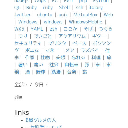
nodejs
|
Oops
|
PC
|
Perl
|
php
|
Python
|
Qt
|
Ruby
|
ruby
|
Shell
|
ssh
|
tdiary
|
twitter
|
ubuntu
|
unix
|
VirtualBox
|
Web
|
Windows
|
windows
|
WindowsMobile
|
WX5
|
YAML
|
zsh
|
ここか
|
そば
|
つくる
|
つり
|
できごと
|
アクアリウム
|
ギター
|
セキュリティ
|
プリンタ
|
ベース
|
ボクシン
グ
|
ポエム
|
マネー
|
メシ
|
ラズパイ
|
仕
事
|
作家
|
壮絶
|
妄想
|
忘れる
|
料理
|
旅
|
暑い
|
痛い
|
社会
|
自転車
|
豚
|
車
|
車
輪
|
酒
|
野球
|
銭湯
|
音楽
|
食
全部 : / 今日 :
近頃
links
B級グルメの人
ニセ科学について