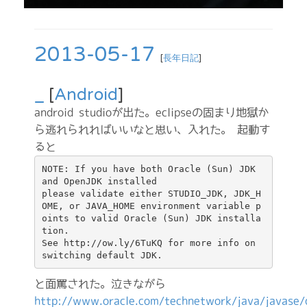
2013-05-17
[
長年日記
]
_
[
Android
]
android studioが出た。eclipseの固まり地獄か
ら逃れられればいいなと思い、入れた。 起動す
ると
NOTE: If you have both Oracle (Sun) JDK 
and OpenJDK installed

please validate either STUDIO_JDK, JDK_H
OME, or JAVA_HOME environment variable p
oints to valid Oracle (Sun) JDK installa
tion.

See http://ow.ly/6TuKQ for more info on 
と面罵された。泣きながら
http://www.oracle.com/technetwork/java/javase/