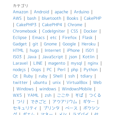
カテゴリ
Amazon
|
Android
|
apache
|
Arduino
|
AWS
|
bash
|
bluetooth
|
Books
|
CakePHP
|
CakePHP3
|
CakePHP4
|
Chrome
|
Chromebook
|
CodeIgniter
|
CSS
|
Docker
|
Eclipse
|
Emacs
|
etc
|
Firefox
|
Flask
|
Gadget
|
git
|
Gnome
|
Google
|
Heroku
|
HTML
|
hugo
|
Internet
|
iPhone
|
IS01
|
IS03
|
Java
|
JavaScript
|
json
|
Kotlin
|
Laravel
|
LINE
|
magento
|
mysql
|
nginx
|
nodejs
|
Oops
|
PC
|
Perl
|
php
|
Python
|
Qt
|
Ruby
|
ruby
|
Shell
|
ssh
|
tdiary
|
twitter
|
ubuntu
|
unix
|
VirtualBox
|
Web
|
Windows
|
windows
|
WindowsMobile
|
WX5
|
YAML
|
zsh
|
ここか
|
そば
|
つくる
|
つり
|
できごと
|
アクアリウム
|
ギター
|
セキュリティ
|
プリンタ
|
ベース
|
ボクシン
グ
|
ポエム
|
マネー
|
メシ
|
ラズパイ
|
仕