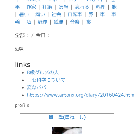
事
|
作家
|
壮絶
|
妄想
|
忘れる
|
料理
|
旅
|
暑い
|
痛い
|
社会
|
自転車
|
豚
|
車
|
車
輪
|
酒
|
野球
|
銭湯
|
音楽
|
食
全部 : / 今日 :
近頃
links
B級グルメの人
ニセ科学について
変なババー
https://www.artonx.org/diary/20160424.htm
profile
骨 氏(ほね し)