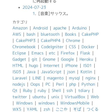
に再起動する
2024-07-23
1
. [音楽]サックス。
カテゴリ
Amazon
|
Android
|
apache
|
Arduino
|
AWS
|
bash
|
bluetooth
|
Books
|
CakePHP
|
CakePHP3
|
CakePHP4
|
Chrome
|
Chromebook
|
CodeIgniter
|
CSS
|
Docker
|
Eclipse
|
Emacs
|
etc
|
Firefox
|
Flask
|
Gadget
|
git
|
Gnome
|
Google
|
Heroku
|
HTML
|
hugo
|
Internet
|
iPhone
|
IS01
|
IS03
|
Java
|
JavaScript
|
json
|
Kotlin
|
Laravel
|
LINE
|
magento
|
mysql
|
nginx
|
nodejs
|
Oops
|
PC
|
Perl
|
php
|
Python
|
Qt
|
Ruby
|
ruby
|
Shell
|
ssh
|
tdiary
|
twitter
|
ubuntu
|
unix
|
VirtualBox
|
Web
|
Windows
|
windows
|
WindowsMobile
|
WX5
|
YAML
|
zsh
|
ここか
|
そば
|
つくる