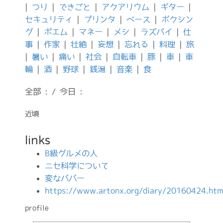
|
つり
|
できごと
|
アクアリウム
|
ギター
|
セキュリティ
|
プリンタ
|
ベース
|
ボクシン
グ
|
ポエム
|
マネー
|
メシ
|
ラズパイ
|
仕
事
|
作家
|
壮絶
|
妄想
|
忘れる
|
料理
|
旅
|
暑い
|
痛い
|
社会
|
自転車
|
豚
|
車
|
車
輪
|
酒
|
野球
|
銭湯
|
音楽
|
食
全部 : / 今日 :
近頃
links
B級グルメの人
ニセ科学について
変なババー
https://www.artonx.org/diary/20160424.htm
profile