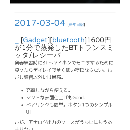
2017-03-04
[
長年日記
]
_
[
Gadget
][
bluetooth
]1600円
が1分で蒸発したBTトランスミ
ッタ/レシーバ
楽器練習時にBTヘッドホンでモニタするために
買ったらディレイで全く使い物にならない。た
だし練習以外には最高。
充電しながら使える。
マットな表面仕上げもGood.
ペアリングも簡単。ボタン1つのシンプル
UI
ただ、アナログ出力のソースがうちにはもうあ
まりない。