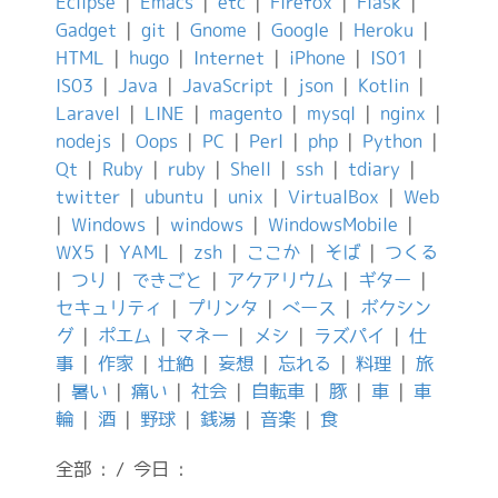
Eclipse
|
Emacs
|
etc
|
Firefox
|
Flask
|
Gadget
|
git
|
Gnome
|
Google
|
Heroku
|
HTML
|
hugo
|
Internet
|
iPhone
|
IS01
|
IS03
|
Java
|
JavaScript
|
json
|
Kotlin
|
Laravel
|
LINE
|
magento
|
mysql
|
nginx
|
nodejs
|
Oops
|
PC
|
Perl
|
php
|
Python
|
Qt
|
Ruby
|
ruby
|
Shell
|
ssh
|
tdiary
|
twitter
|
ubuntu
|
unix
|
VirtualBox
|
Web
|
Windows
|
windows
|
WindowsMobile
|
WX5
|
YAML
|
zsh
|
ここか
|
そば
|
つくる
|
つり
|
できごと
|
アクアリウム
|
ギター
|
セキュリティ
|
プリンタ
|
ベース
|
ボクシン
グ
|
ポエム
|
マネー
|
メシ
|
ラズパイ
|
仕
事
|
作家
|
壮絶
|
妄想
|
忘れる
|
料理
|
旅
|
暑い
|
痛い
|
社会
|
自転車
|
豚
|
車
|
車
輪
|
酒
|
野球
|
銭湯
|
音楽
|
食
全部 : / 今日 :