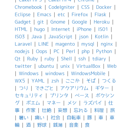
Chromebook
|
CodeIgniter
|
CSS
|
Docker
|
Eclipse
|
Emacs
|
etc
|
Firefox
|
Flask
|
Gadget
|
git
|
Gnome
|
Google
|
Heroku
|
HTML
|
hugo
|
Internet
|
iPhone
|
IS01
|
IS03
|
Java
|
JavaScript
|
json
|
Kotlin
|
Laravel
|
LINE
|
magento
|
mysql
|
nginx
|
nodejs
|
Oops
|
PC
|
Perl
|
php
|
Python
|
Qt
|
Ruby
|
ruby
|
Shell
|
ssh
|
tdiary
|
twitter
|
ubuntu
|
unix
|
VirtualBox
|
Web
|
Windows
|
windows
|
WindowsMobile
|
WX5
|
YAML
|
zsh
|
ここか
|
そば
|
つくる
|
つり
|
できごと
|
アクアリウム
|
ギター
|
セキュリティ
|
プリンタ
|
ベース
|
ボクシン
グ
|
ポエム
|
マネー
|
メシ
|
ラズパイ
|
仕
事
|
作家
|
壮絶
|
妄想
|
忘れる
|
料理
|
旅
|
暑い
|
痛い
|
社会
|
自転車
|
豚
|
車
|
車
輪
|
酒
|
野球
|
銭湯
|
音楽
|
食