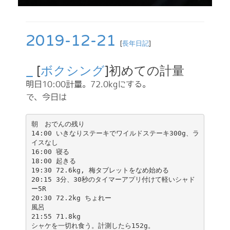
2019-12-21
[
長年日記
]
_
[
ボクシング
]初めての計量
明日10:00計量。72.0kgにする。
で、今日は
朝　おでんの残り

14:00 いきなりステーキでワイルドステーキ300g、ラ
イスなし

16:00 寝る

18:00 起きる

19:30 72.6kg, 梅タブレットをなめ始める

20:15 3分、30秒のタイマーアプリ付けて軽いシャド
ー5R

20:30 72.2kg ちょれー

風呂

21:55 71.8kg

シャケを一切れ食う。計測したら152g。  
